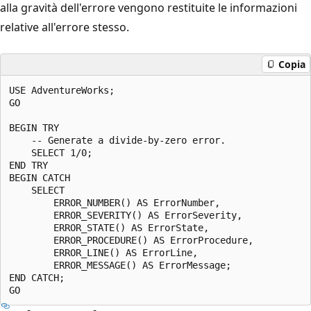
alla gravità dell'errore vengono restituite le informazioni
relative all'errore stesso.
Copia
USE AdventureWorks;

GO

BEGIN TRY

    -- Generate a divide-by-zero error.

    SELECT 1/0;

END TRY

BEGIN CATCH

    SELECT

        ERROR_NUMBER() AS ErrorNumber,

        ERROR_SEVERITY() AS ErrorSeverity,

        ERROR_STATE() AS ErrorState,

        ERROR_PROCEDURE() AS ErrorProcedure,

        ERROR_LINE() AS ErrorLine,

        ERROR_MESSAGE() AS ErrorMessage;

END CATCH;
