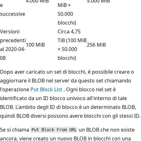
4.000 MiB
5.000 MiB
e
MiB ×
successive
50.000
blocchi)
Versioni
Circa 4,75
precedenti
TiB (100 MiB
100 MiB
256 MiB
al 2020-04-
× 50.000
08
blocchi)
Dopo aver caricato un set di blocchi, è possibile creare o
aggiornare il BLOB nel server da questo set chiamando
l'operazione
Put Block List
. Ogni blocco nel set è
identificato da un ID blocco univoco all'interno di tale
BLOB. L'ambito degli ID di blocco è un determinato BLOB,
quindi BLOB diversi possono avere blocchi con gli stessi ID.
Se si chiama
un BLOB che non esiste
Put Block From URL
ancora, viene creato un nuovo BLOB in blocchi con una