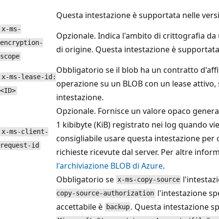
Questa intestazione è supportata nelle vers
x-ms-
Opzionale. Indica l'ambito di crittografia da 
encryption-
di origine. Questa intestazione è supportata
scope
Obbligatorio se il blob ha un contratto d'aff
x-ms-lease-id:
operazione su un BLOB con un lease attivo, s
<ID>
intestazione.
Opzionale. Fornisce un valore opaco generato 
1 kibibyte (KiB) registrato nei log quando vi
x-ms-client-
consigliabile usare questa intestazione per cor
request-id
richieste ricevute dal server. Per altre info
l'archiviazione BLOB di Azure
.
Obbligatorio se
l'intestaz
x-ms-copy-source
l'intestazione sp
copy-source-authorization
accettabile è
. Questa intestazione spe
backup