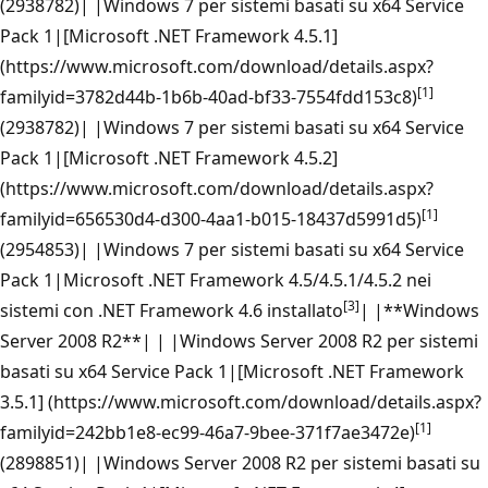
(2938782)| |Windows 7 per sistemi basati su x64 Service
Pack 1|[Microsoft .NET Framework 4.5.1]
(https://www.microsoft.com/download/details.aspx?
[1]
familyid=3782d44b-1b6b-40ad-bf33-7554fdd153c8)
(2938782)| |Windows 7 per sistemi basati su x64 Service
Pack 1|[Microsoft .NET Framework 4.5.2]
(https://www.microsoft.com/download/details.aspx?
[1]
familyid=656530d4-d300-4aa1-b015-18437d5991d5)
(2954853)| |Windows 7 per sistemi basati su x64 Service
Pack 1|Microsoft .NET Framework 4.5/4.5.1/4.5.2 nei
[3]
sistemi con .NET Framework 4.6 installato
| |**Windows
Server 2008 R2**| | |Windows Server 2008 R2 per sistemi
basati su x64 Service Pack 1|[Microsoft .NET Framework
3.5.1] (https://www.microsoft.com/download/details.aspx?
[1]
familyid=242bb1e8-ec99-46a7-9bee-371f7ae3472e)
(2898851)| |Windows Server 2008 R2 per sistemi basati su