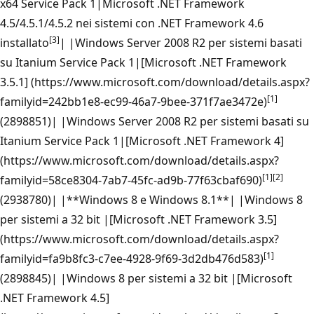
x64 Service Pack 1|Microsoft .NET Framework
4.5/4.5.1/4.5.2 nei sistemi con .NET Framework 4.6
[3]
installato
| |Windows Server 2008 R2 per sistemi basati
su Itanium Service Pack 1|[Microsoft .NET Framework
3.5.1] (https://www.microsoft.com/download/details.aspx?
[1]
familyid=242bb1e8-ec99-46a7-9bee-371f7ae3472e)
(2898851)| |Windows Server 2008 R2 per sistemi basati su
Itanium Service Pack 1|[Microsoft .NET Framework 4]
(https://www.microsoft.com/download/details.aspx?
[1]
[2]
familyid=58ce8304-7ab7-45fc-ad9b-77f63cbaf690)
(2938780)| |**Windows 8 e Windows 8.1**| |Windows 8
per sistemi a 32 bit |[Microsoft .NET Framework 3.5]
(https://www.microsoft.com/download/details.aspx?
[1]
familyid=fa9b8fc3-c7ee-4928-9f69-3d2db476d583)
(2898845)| |Windows 8 per sistemi a 32 bit |[Microsoft
.NET Framework 4.5]