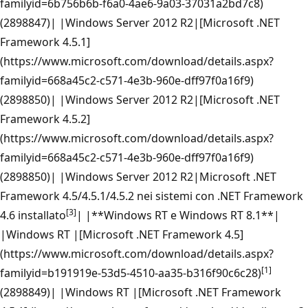
familyid=6b756b6b-f6a0-4ae6-9a03-37031a2bd7c8)
(2898847)| |Windows Server 2012 R2|[Microsoft .NET
Framework 4.5.1]
(https://www.microsoft.com/download/details.aspx?
familyid=668a45c2-c571-4e3b-960e-dff97f0a16f9)
(2898850)| |Windows Server 2012 R2|[Microsoft .NET
Framework 4.5.2]
(https://www.microsoft.com/download/details.aspx?
familyid=668a45c2-c571-4e3b-960e-dff97f0a16f9)
(2898850)| |Windows Server 2012 R2|Microsoft .NET
Framework 4.5/4.5.1/4.5.2 nei sistemi con .NET Framework
[3]
4.6 installato
| |**Windows RT e Windows RT 8.1**|
|Windows RT |[Microsoft .NET Framework 4.5]
(https://www.microsoft.com/download/details.aspx?
[1]
familyid=b191919e-53d5-4510-aa35-b316f90c6c28)
(2898849)| |Windows RT |[Microsoft .NET Framework