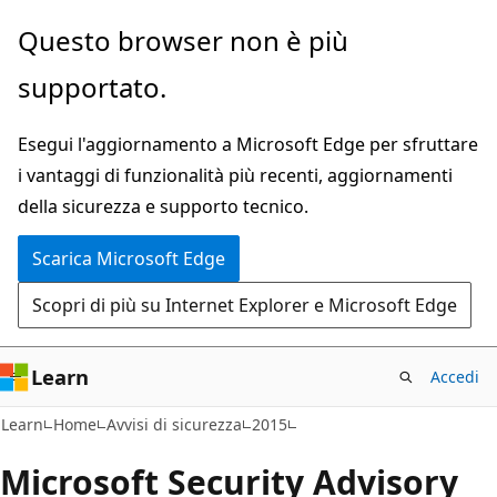
Ignora
Questo browser non è più
e
supportato.
passa
al
Esegui l'aggiornamento a Microsoft Edge per sfruttare
contenuto
i vantaggi di funzionalità più recenti, aggiornamenti
principale
della sicurezza e supporto tecnico.
Scarica Microsoft Edge
Scopri di più su Internet Explorer e Microsoft Edge
Learn
Accedi
Learn
Home
Avvisi di sicurezza
2015
Microsoft Security Advisory