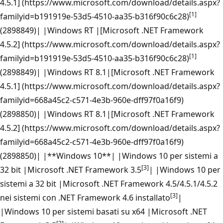
4.5.1] (https://www.microsoft.com/download/details.aspx?
[1]
familyid=b191919e-53d5-4510-aa35-b316f90c6c28)
(2898849)| |Windows RT |[Microsoft .NET Framework
4.5.2] (https://www.microsoft.com/download/details.aspx?
[1]
familyid=b191919e-53d5-4510-aa35-b316f90c6c28)
(2898849)| |Windows RT 8.1|[Microsoft .NET Framework
4.5.1] (https://www.microsoft.com/download/details.aspx?
familyid=668a45c2-c571-4e3b-960e-dff97f0a16f9)
(2898850)| |Windows RT 8.1|[Microsoft .NET Framework
4.5.2] (https://www.microsoft.com/download/details.aspx?
familyid=668a45c2-c571-4e3b-960e-dff97f0a16f9)
(2898850)| |**Windows 10**| |Windows 10 per sistemi a
[3]
32 bit |Microsoft .NET Framework 3.5
| |Windows 10 per
sistemi a 32 bit |Microsoft .NET Framework 4.5/4.5.1/4.5.2
[3]
nei sistemi con .NET Framework 4.6 installato
|
|Windows 10 per sistemi basati su x64 |Microsoft .NET