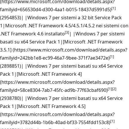
(https://www.microsoft.com/download/details.aspx?
[1]
familyid=656530d4-d300-4aa1-b015-18437d5991d5)
(2954853)| |Windows 7 per sistemi a 32 bit Service Pack
1|Microsoft .NET Framework 4.5/4.5.1/4.5.2 nei sistemi con
[3]
.NET Framework 4.6 installato
| |Windows 7 per sistemi
basati su x64 Service Pack 1|[Microsoft .NET Framework
3.5.1] (https://www.microsoft.com/download/details.aspx?
[1]
familyid=242bb1e8-ec99-46a7-9bee-371f7ae3472e)
(2898851)| |Windows 7 per sistemi basati su x64 Service
Pack 1|[Microsoft .NET Framework 4]
(https://www.microsoft.com/download/details.aspx?
[1]
[2]
familyid=58ce8304-7ab7-45fc-ad9b-77f63cbaf690)
(2938780)| |Windows 7 per sistemi basati su x64 Service
Pack 1|[Microsoft .NET Framework 4.5]
(https://www.microsoft.com/download/details.aspx?
[1]
familyid=3782d44b-1b6b-40ad-bf33-7554fdd153c8)