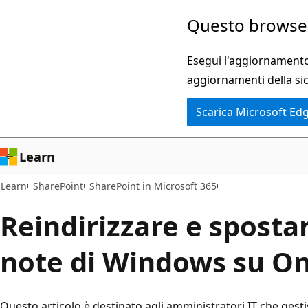
Ignora
Questo browser
e
passa
Esegui l'aggiornamento 
al
aggiornamenti della si
contenuto
Scarica Microsoft Ed
principale
Learn
Learn
SharePoint
SharePoint in Microsoft 365
Reindirizzare e spostar
note di Windows su O
Questo articolo è destinato agli amministratori IT che gest