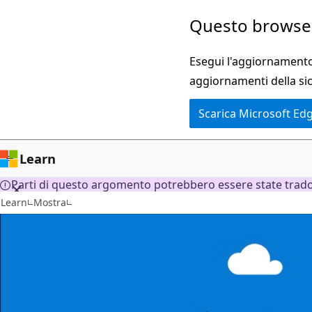
513
Ignora
Questo browser
risultati
e
passa
Esegui l'aggiornamento 
al
aggiornamenti della si
contenuto
Scarica Microsoft Ed
principale
Learn
Parti di questo argomento potrebbero essere state tradott
Learn
Mostra