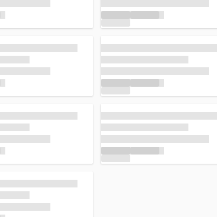
 corso...
Caricamento in corso...
 corso...
Caricamento in corso...
 corso...