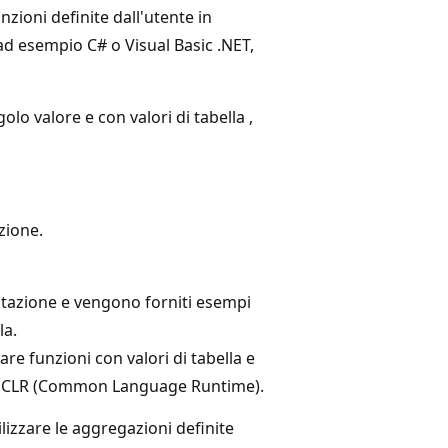
unzioni definite dall'utente in
d esempio C# o Visual Basic .NET,
ngolo valore e
con valori di tabella ,
zione.
ntazione e vengono forniti esempi
la.
re funzioni con valori di tabella e
L e CLR (Common Language Runtime).
izzare le aggregazioni definite