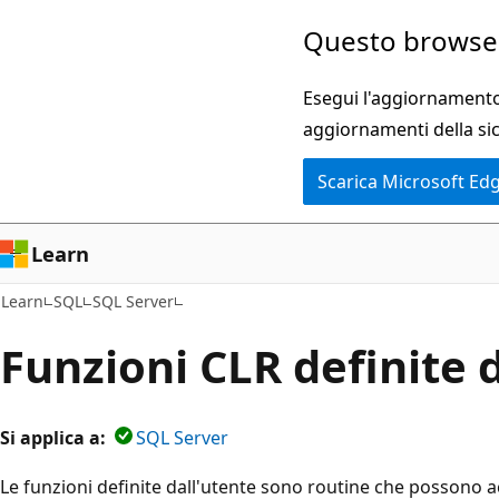
Ignora
Questo browser
e
passa
Esegui l'aggiornamento 
al
aggiornamenti della si
contenuto
Scarica Microsoft Ed
principale
Learn
Learn
SQL
SQL Server
Funzioni CLR definite 
Si applica a:
SQL Server
Le funzioni definite dall'utente sono routine che possono a