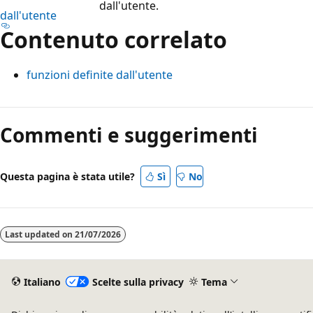
dall'utente.
dall'utente
Contenuto correlato
funzioni definite dall'utente
Modalità
di
Commenti e suggerimenti
lettura
disabilitata
Questa pagina è stata utile?
Sì
No
Last updated on
21/07/2026
Italiano
Scelte sulla privacy
Tema