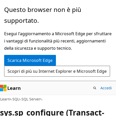
Ignora
Questo browser non è più
e
supportato.
passa
al
Esegui l'aggiornamento a Microsoft Edge per sfruttare
contenuto
i vantaggi di funzionalità più recenti, aggiornamenti
principale
della sicurezza e supporto tecnico.
Scarica Microsoft Edge
Scopri di più su Internet Explorer e Microsoft Edge
Learn
Accedi
Learn
SQL
SQL Server
sys.sp_configure (Transact-