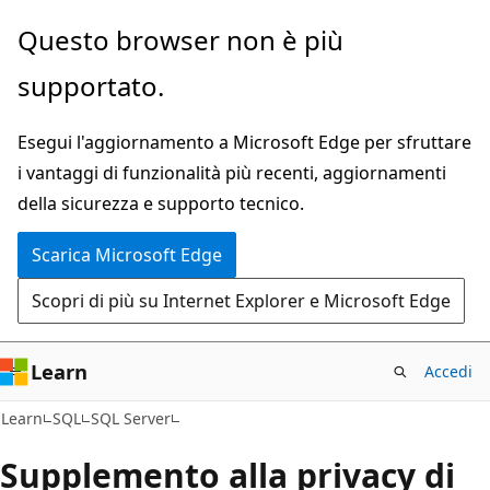
Ignora
Questo browser non è più
e
supportato.
passa
al
Esegui l'aggiornamento a Microsoft Edge per sfruttare
contenuto
i vantaggi di funzionalità più recenti, aggiornamenti
principale
della sicurezza e supporto tecnico.
Scarica Microsoft Edge
Scopri di più su Internet Explorer e Microsoft Edge
Learn
Accedi
Learn
SQL
SQL Server
Supplemento alla privacy di