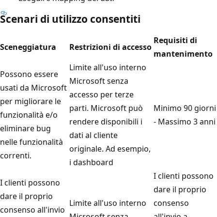
Scenari di utilizzo consentiti
Requisiti di
Sceneggiatura
Restrizioni di accesso
mantenimento
Limite all'uso interno
Possono essere
Microsoft senza
usati da Microsoft
accesso per terze
per migliorare le
parti. Microsoft può
Minimo 90 giorni
funzionalità e/o
rendere disponibili i
- Massimo 3 anni
eliminare bug
dati al cliente
nelle funzionalità
originale. Ad esempio,
correnti.
i dashboard
I clienti possono
I clienti possono
dare il proprio
dare il proprio
Limite all'uso interno
consenso
consenso all'invio
Microsoft senza
all'invio a