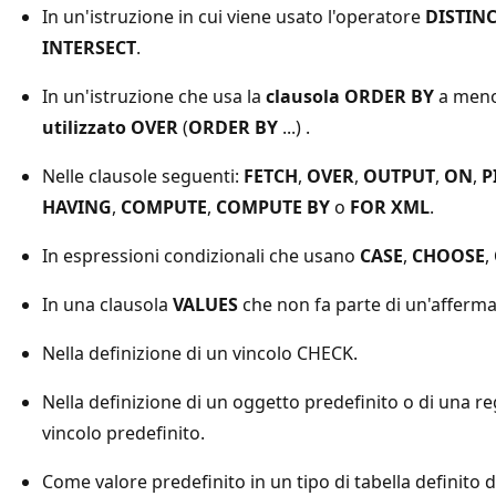
In un'istruzione in cui viene usato l'operatore
DISTIN
INTERSECT
.
In un'istruzione che usa la
clausola ORDER BY
a men
utilizzato OVER
(
ORDER BY
...) .
Nelle clausole seguenti:
FETCH
,
OVER
,
OUTPUT
,
ON
,
P
HAVING
,
COMPUTE
,
COMPUTE BY
o
FOR XML
.
In espressioni condizionali che usano
CASE
,
CHOOSE
,
In una clausola
VALUES
che non fa parte di un'afferm
Nella definizione di un vincolo CHECK.
Nella definizione di un oggetto predefinito o di una re
vincolo predefinito.
Come valore predefinito in un tipo di tabella definito d