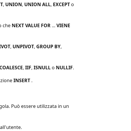
CT
,
UNION
,
UNION ALL
,
EXCEPT
o
o che
NEXT VALUE FOR
...
VIENE
IVOT
,
UNPIVOT
,
GROUP BY
,
COALESCE
,
IIF
,
ISNULL
o
NULLIF
.
azione
INSERT
.
gola. Può essere utilizzata in un
all'utente.