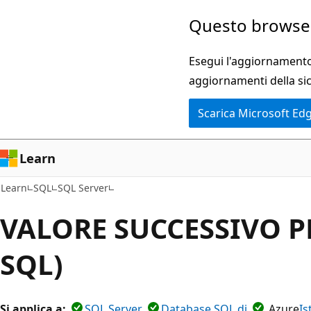
Ignora
Questo browser
e
passa
Esegui l'aggiornamento 
al
aggiornamenti della si
contenuto
Scarica Microsoft Ed
principale
Learn
Learn
SQL
SQL Server
VALORE SUCCESSIVO PE
SQL)
Si applica a:
SQL Server
Database SQL di
Azure
Is