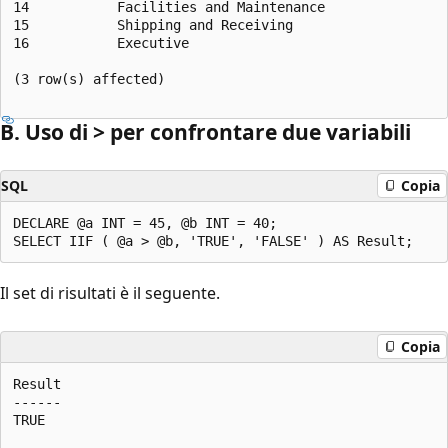
14           Facilities and Maintenance  

15           Shipping and Receiving  

16           Executive  

(3 row(s) affected)  

B. Uso di > per confrontare due variabili
SQL
Copia
DECLARE @a INT = 45, @b INT = 40;  

Il set di risultati è il seguente.
Copia
Result  

------  

TRUE  
