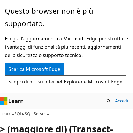
Ignora
Questo browser non è più
e
supportato.
passa
al
Esegui l'aggiornamento a Microsoft Edge per sfruttare
contenuto
i vantaggi di funzionalità più recenti, aggiornamenti
principale
della sicurezza e supporto tecnico.
Scarica Microsoft Edge
Scopri di più su Internet Explorer e Microsoft Edge
Learn
Accedi
Learn
SQL
SQL Server
> (maggiore di) (Transact-