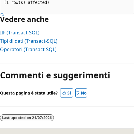
(1 row(s) affected)  

Vedere anche
IIF (Transact-SQL)
Tipi di dati (Transact-SQL)
Operatori (Transact-SQL)
Modalità
di
Commenti e suggerimenti
lettura
disabilitata
Questa pagina è stata utile?
Sì
No
Last updated on
21/07/2026