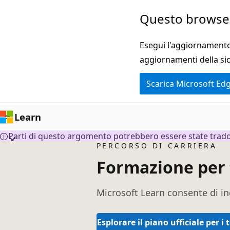
Ignora
Questo browser
e
passa
Esegui l'aggiornamento 
al
aggiornamenti della si
contenuto
Scarica Microsoft Ed
principale
Learn
Parti di questo argomento potrebbero essere state tradott
PERCORSO DI CARRIERA
Formazione per 
Microsoft Learn consente di in
Esplorare il piano ufficiale per i