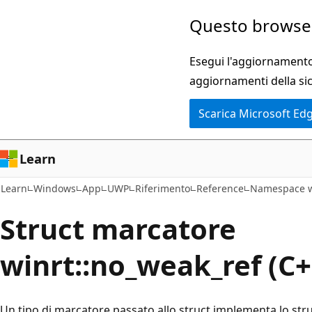
Ignora
Questo browser
e
passa
Esegui l'aggiornamento 
al
aggiornamenti della si
contenuto
Scarica Microsoft Ed
principale
Learn
Learn
Windows
App
UWP
Riferimento
Reference
Namespace w
Struct marcatore
winrt::no_weak_ref (C
Un tipo di marcatore passato allo struct implementa lo struc