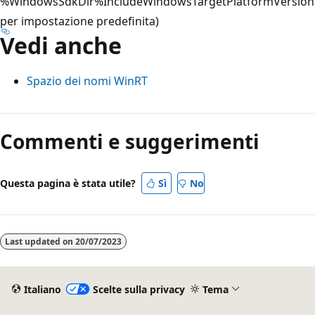
%WindowsSdkDir%IncludeWindowsTargetPlatformVersion<>
per impostazione predefinita)
Vedi anche
Spazio dei nomi WinRT
Modalità
di
Commenti e suggerimenti
lettura
disabilitata
Questa pagina è stata utile?
Sì
No
Last updated on
20/07/2023
Italiano
Scelte sulla privacy
Tema