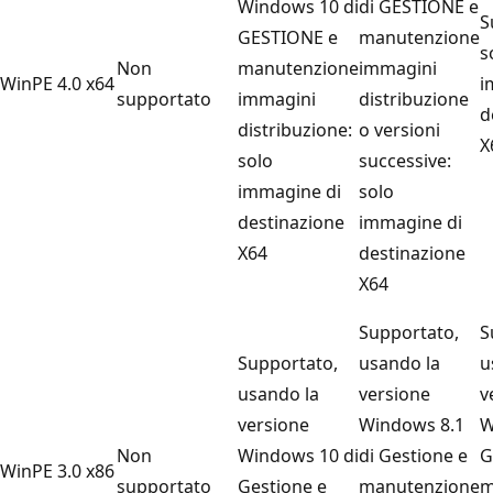
Windows 10 di
di GESTIONE e
S
GESTIONE e
manutenzione
s
Non
manutenzione
immagini
WinPE 4.0 x64
i
supportato
immagini
distribuzione
d
distribuzione:
o versioni
X
solo
successive:
immagine di
solo
destinazione
immagine di
X64
destinazione
X64
Supportato,
S
Supportato,
usando la
u
usando la
versione
v
versione
Windows 8.1
W
Non
Windows 10 di
di Gestione e
G
WinPE 3.0 x86
supportato
Gestione e
manutenzione
m