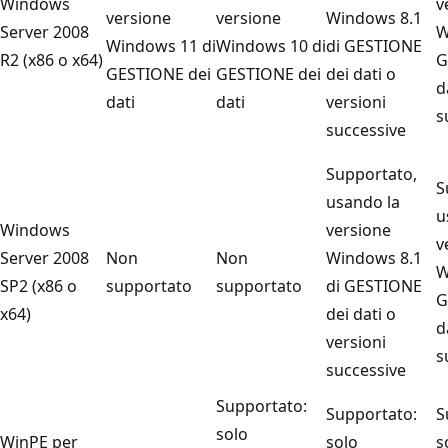
Windows
v
versione
versione
Windows 8.1
Server 2008
W
Windows 11 di
Windows 10 di
di GESTIONE
R2 (x86 o x64)
G
GESTIONE dei
GESTIONE dei
dei dati o
d
dati
dati
versioni
s
successive
Supportato,
S
usando la
u
Windows
versione
v
Server 2008
Non
Non
Windows 8.1
W
SP2 (x86 o
supportato
supportato
di GESTIONE
G
x64)
dei dati o
d
versioni
s
successive
Supportato:
Supportato:
S
solo
WinPE per
solo
s