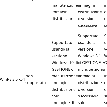
manutenzione
immagini
i
immagini
distribuzione
d
distribuzione
o versioni
o
successive
s
Supportato,
S
Supportato,
usando la
u
usando la
versione
v
versione
Windows 8.1
W
Windows 10 di
di GESTIONE e
G
GESTIONE e
manutenzione
m
Non
manutenzione
immagini
i
WinPE 3.0 x64
supportato
immagini
distribuzione
d
distribuzione:
o versioni
o
solo
successive:
s
immagine di
solo
s