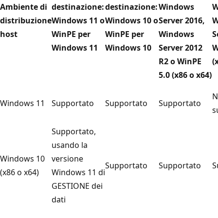
Ambiente di
destinazione:
destinazione:
Windows
W
distribuzione
Windows 11 o
Windows 10 o
Server 2016,
W
host
WinPE per
WinPE per
Windows
S
Windows 11
Windows 10
Server 2012
W
R2 o WinPE
(
5.0 (x86 o x64)
N
Windows 11
Supportato
Supportato
Supportato
s
Supportato,
usando la
Windows 10
versione
Supportato
Supportato
S
(x86 o x64)
Windows 11 di
GESTIONE dei
dati