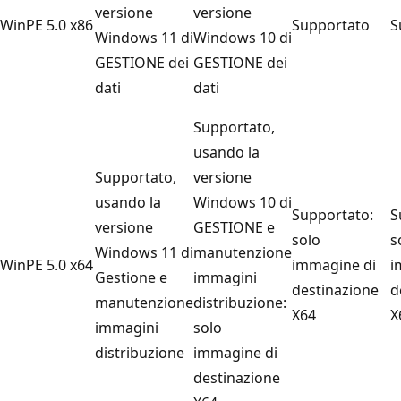
versione
versione
WinPE 5.0 x86
Supportato
S
Windows 11 di
Windows 10 di
GESTIONE dei
GESTIONE dei
dati
dati
Supportato,
usando la
Supportato,
versione
usando la
Windows 10 di
Supportato:
S
versione
GESTIONE e
solo
s
Windows 11 di
manutenzione
WinPE 5.0 x64
immagine di
i
Gestione e
immagini
destinazione
d
manutenzione
distribuzione:
X64
X
immagini
solo
distribuzione
immagine di
destinazione