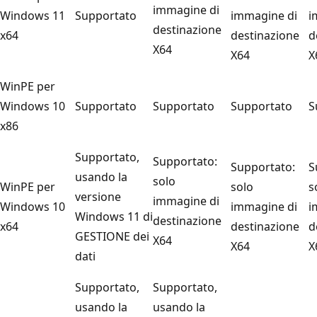
immagine di
Windows 11
Supportato
immagine di
i
destinazione
x64
destinazione
d
X64
X64
X
WinPE per
Windows 10
Supportato
Supportato
Supportato
S
x86
Supportato,
Supportato:
Supportato:
S
usando la
solo
WinPE per
solo
s
versione
immagine di
Windows 10
immagine di
i
Windows 11 di
destinazione
x64
destinazione
d
GESTIONE dei
X64
X64
X
dati
Supportato,
Supportato,
usando la
usando la