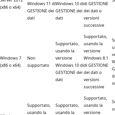
Windows 11 di
Windows 10 di
di GESTIONE
(x86 o x64)
GESTIONE dei
GESTIONE dei
dei dati o
dati
dati
versioni
successive
Supportato,
S
Supportato,
usando la
u
usando la
versione
v
Windows 7
Non
versione
Windows 8.1
W
(x86 o x64)
supportato
Windows 10 di
di GESTIONE
G
GESTIONE dei
dei dati o
d
dati
versioni
s
successive
Supportato,
S
Supportato,
Supportato,
usando la
u
usando la
usando la
versione