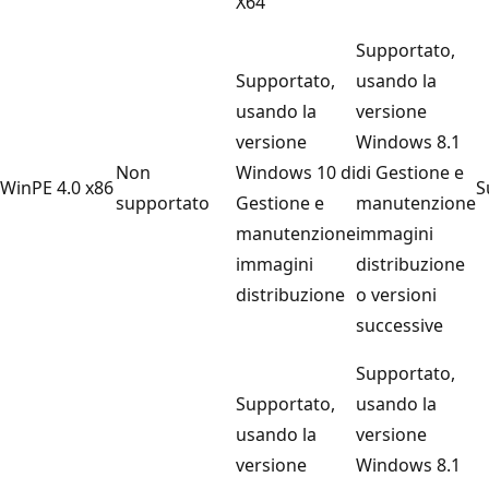
X64
Supportato,
Supportato,
usando la
usando la
versione
versione
Windows 8.1
Non
Windows 10 di
di Gestione e
WinPE 4.0 x86
S
supportato
Gestione e
manutenzione
manutenzione
immagini
immagini
distribuzione
distribuzione
o versioni
successive
Supportato,
Supportato,
usando la
usando la
versione
versione
Windows 8.1