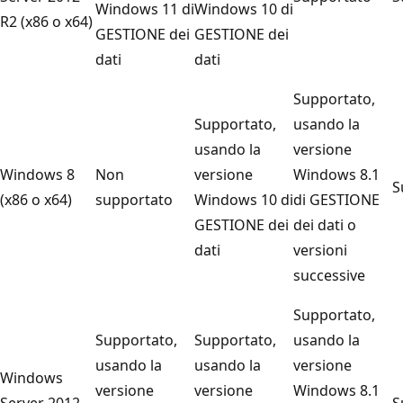
Windows 11 di
Windows 10 di
R2 (x86 o x64)
GESTIONE dei
GESTIONE dei
dati
dati
Supportato,
Supportato,
usando la
usando la
versione
Windows 8
Non
versione
Windows 8.1
S
(x86 o x64)
supportato
Windows 10 di
di GESTIONE
GESTIONE dei
dei dati o
dati
versioni
successive
Supportato,
Supportato,
Supportato,
usando la
usando la
usando la
versione
Windows
versione
versione
Windows 8.1
Server 2012
S