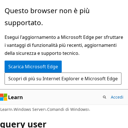
Ignora
Questo browser non è più
e
supportato.
passa
al
Esegui l'aggiornamento a Microsoft Edge per sfruttare
contenuto
i vantaggi di funzionalità più recenti, aggiornamenti
principale
della sicurezza e supporto tecnico.
Scarica Microsoft Edge
Scopri di più su Internet Explorer e Microsoft Edge
Learn
Accedi
Learn
Windows Server
Comandi di Windows
query user