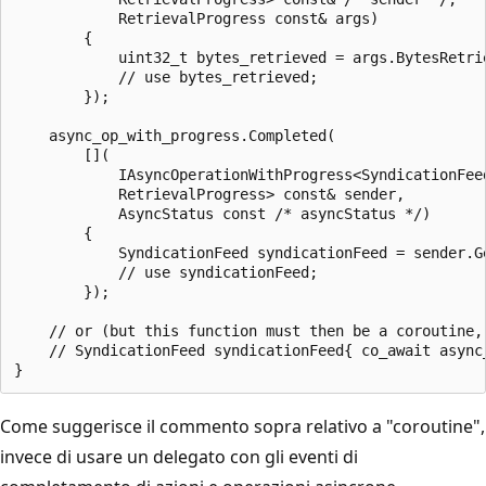
            RetrievalProgress const& args)

        {

            uint32_t bytes_retrieved = args.BytesRetrie
            // use bytes_retrieved;

        });

    async_op_with_progress.Completed(

        [](

            IAsyncOperationWithProgress<SyndicationFeed
            RetrievalProgress> const& sender,

            AsyncStatus const /* asyncStatus */)

        {

            SyndicationFeed syndicationFeed = sender.Ge
            // use syndicationFeed;

        });

    // or (but this function must then be a coroutine, 
    // SyndicationFeed syndicationFeed{ co_await async_
Come suggerisce il commento sopra relativo a "coroutine",
invece di usare un delegato con gli eventi di