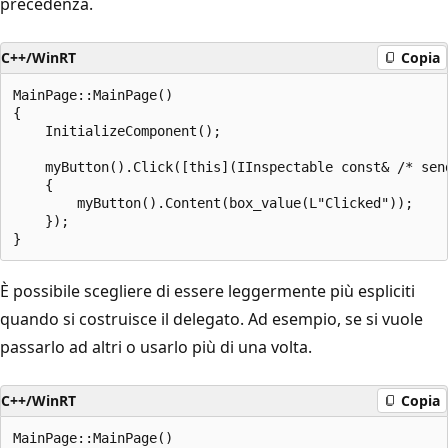
precedenza.
C++/WinRT
Copia
MainPage::MainPage()

{

    InitializeComponent();

    myButton().Click([this](IInspectable const& /* sen
    {

        myButton().Content(box_value(L"Clicked"));

    });

È possibile scegliere di essere leggermente più espliciti
quando si costruisce il delegato. Ad esempio, se si vuole
passarlo ad altri o usarlo più di una volta.
C++/WinRT
Copia
MainPage::MainPage()
