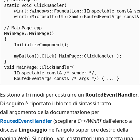
static void ClickHandler(

    winrt::Windows::Foundation::IInspectable const& sen
    winrt::Microsoft::UI::Xaml::RoutedEventArgs const& 
// MainPage.cpp

MainPage::MainPage()

{

    InitializeComponent();

    myButton().Click( MainPage::ClickHandler );

}

void MainPage::ClickHandler(

    IInspectable const& /* sender */,

Esistono altri modi per costruire un
RoutedEventHandler
.
Di seguito è riportato il blocco di sintassi tratto
dall'argomento della documentazione per
RoutedEventHandler
(scegliere
C++/WinRT
dall'elenco a
discesa
Linguaggio
nell'angolo superiore destro della
pagina Web). Si notino i vari costruttori: uno accetta una