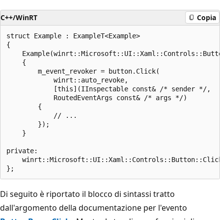
C++/WinRT
Copia
struct Example : ExampleT<Example>

{

    Example(winrt::Microsoft::UI::Xaml::Controls::Butto
    {

        m_event_revoker = button.Click(

            winrt::auto_revoke,

            [this](IInspectable const& /* sender */,

            RoutedEventArgs const& /* args */)

        {

            // ...

        });

    }

private:

    winrt::Microsoft::UI::Xaml::Controls::Button::Click
Di seguito è riportato il blocco di sintassi tratto
dall'argomento della documentazione per l'evento