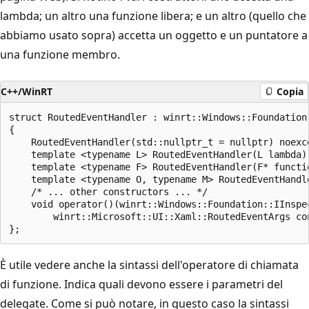
lambda; un altro una funzione libera; e un altro (quello che
abbiamo usato sopra) accetta un oggetto e un puntatore a
una funzione membro.
C++/WinRT
Copia
struct RoutedEventHandler : winrt::Windows::Foundation:
{

    RoutedEventHandler(std::nullptr_t = nullptr) noexce
    template <typename L> RoutedEventHandler(L lambda);
    template <typename F> RoutedEventHandler(F* functio
    template <typename O, typename M> RoutedEventHandle
    /* ... other constructors ... */

    void operator()(winrt::Windows::Foundation::IInspec
        winrt::Microsoft::UI::Xaml::RoutedEventArgs con
È utile vedere anche la sintassi dell'operatore di chiamata
di funzione. Indica quali devono essere i parametri del
delegate. Come si può notare, in questo caso la sintassi