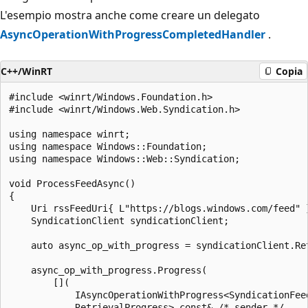
L'esempio mostra anche come creare un delegato
AsyncOperationWithProgressCompletedHandler
.
C++/WinRT
Copia
#include <winrt/Windows.Foundation.h>

#include <winrt/Windows.Web.Syndication.h>

using namespace winrt;

using namespace Windows::Foundation;

using namespace Windows::Web::Syndication;

void ProcessFeedAsync()

{

    Uri rssFeedUri{ L"https://blogs.windows.com/feed" }
    SyndicationClient syndicationClient;

    auto async_op_with_progress = syndicationClient.Ret
    async_op_with_progress.Progress(

        [](

            IAsyncOperationWithProgress<SyndicationFeed
            RetrievalProgress> const& /* sender */,
