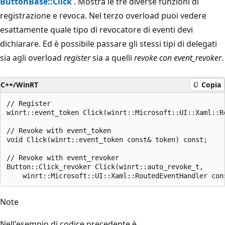
ButtonBase::Click
. Mostra le tre diverse funzioni di
registrazione e revoca. Nel terzo overload puoi vedere
esattamente quale tipo di revocatore di eventi devi
dichiarare. Ed è possibile passare gli stessi tipi di delegati
sia agli overload
register
sia a quelli
revoke con event_revoker
.
C++/WinRT
Copia
// Register

winrt::event_token Click(winrt::Microsoft::UI::Xaml::R
// Revoke with event_token

void Click(winrt::event_token const& token) const;

// Revoke with event_revoker

Button::Click_revoker Click(winrt::auto_revoke_t,

Note
Nell'esempio di codice precedente è