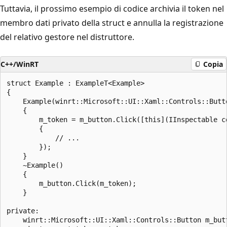
Tuttavia, il prossimo esempio di codice archivia il token nel
membro dati privato della struct e annulla la registrazione
del relativo gestore nel distruttore.
C++/WinRT
Copia
struct Example : ExampleT<Example>

{

    Example(winrt::Microsoft::UI::Xaml::Controls::Butt
    {

        m_token = m_button.Click([this](IInspectable co
        {

            // ...

        });

    }

    ~Example()

    {

        m_button.Click(m_token);

    }

private:

    winrt::Microsoft::UI::Xaml::Controls::Button m_butt