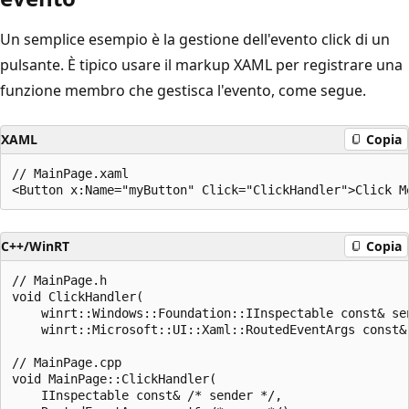
Un semplice esempio è la gestione dell'evento click di un
pulsante. È tipico usare il markup XAML per registrare una
funzione membro che gestisca l'evento, come segue.
XAML
Copia
// MainPage.xaml

C++/WinRT
Copia
// MainPage.h

void ClickHandler(

    winrt::Windows::Foundation::IInspectable const& sen
    winrt::Microsoft::UI::Xaml::RoutedEventArgs const& 
// MainPage.cpp

void MainPage::ClickHandler(

    IInspectable const& /* sender */,
