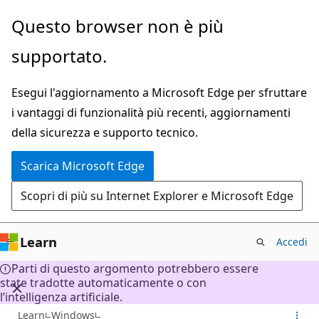
Ignora
Questo browser non è più
e
supportato.
passa
al
Esegui l'aggiornamento a Microsoft Edge per sfruttare
contenuto
i vantaggi di funzionalità più recenti, aggiornamenti
principale
della sicurezza e supporto tecnico.
Scarica Microsoft Edge
Scopri di più su Internet Explorer e Microsoft Edge
Learn
Accedi
Parti di questo argomento potrebbero essere
state tradotte automaticamente o con
l’intelligenza artificiale.
Learn
Windows