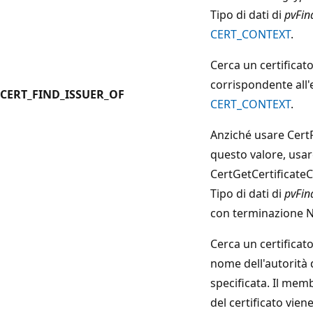
Tipo di dati di
pvFin
CERT_CONTEXT
.
Cerca un certificat
corrispondente all'
CERT_FIND_ISSUER_OF
CERT_CONTEXT
.
Anziché usare
Cert
questo valore, usar
CertGetCertificate
Tipo di dati di
pvFin
con terminazione N
Cerca un certificat
nome dell'autorità d
specificata. Il mem
del certificato vien