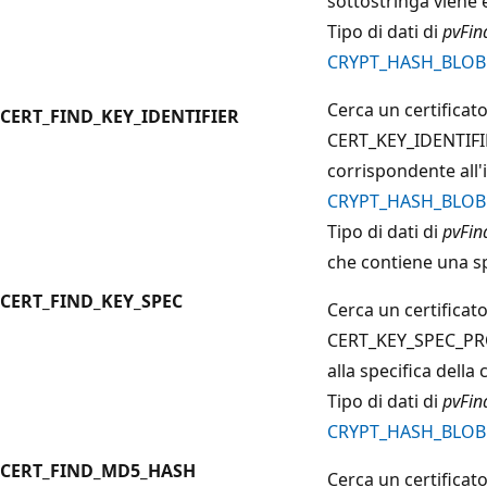
sottostringa viene 
Tipo di dati di
pvFin
CRYPT_HASH_BLOB
Cerca un certificat
CERT_FIND_KEY_IDENTIFIER
CERT_KEY_IDENTIF
corrispondente all'i
CRYPT_HASH_BLOB
Tipo di dati di
pvFin
che contiene una sp
CERT_FIND_KEY_SPEC
Cerca un certificat
CERT_KEY_SPEC_PR
alla specifica della 
Tipo di dati di
pvFin
CRYPT_HASH_BLOB
CERT_FIND_MD5_HASH
Cerca un certifica