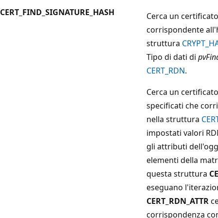
CERT_FIND_SIGNATURE_HASH
Cerca un certificat
corrispondente all'
struttura
CRYPT_H
Tipo di dati di
pvFin
CERT_RDN
.
Cerca un certificat
specificati che corr
nella struttura
CER
impostati valori RD
gli attributi dell'og
elementi della mat
questa struttura
C
eseguano l'iterazion
CERT_RDN_ATTR
ce
corrispondenza con 