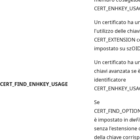
CERT_ENHKEY_USA
Un certificato ha u
l'utilizzo delle chia
CERT_EXTENSION
c
impostato su szO
Un certificato ha un
chiavi avanzata se è
identificatore
CERT_FIND_ENHKEY_USAGE
CERT_ENHKEY_USA
Se
CERT_FIND_OPTIO
è impostato in
dwFi
senza l'estensione o
della chiave corri