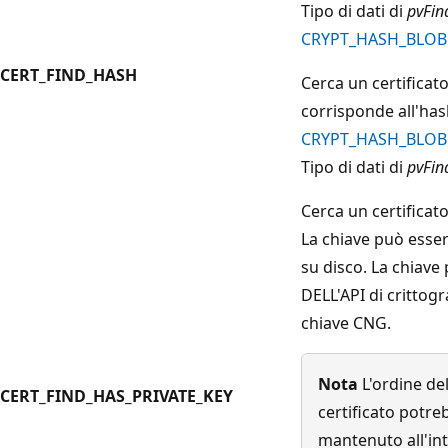
Tipo di dati di
pvFin
CRYPT_HASH_BLOB
CERT_FIND_HASH
Cerca un certifica
corrisponde all'has
CRYPT_HASH_BLOB
Tipo di dati di
pvFin
Cerca un certificat
La chiave può esse
su disco. La chiave
DELL'API di crittogr
chiave CNG.
Nota
L'ordine de
CERT_FIND_HAS_PRIVATE_KEY
certificato potr
mantenuto all'int