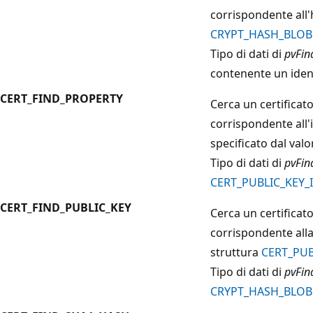
corrispondente all'
CRYPT_HASH_BLOB
Tipo di dati di
pvFin
contenente un ident
CERT_FIND_PROPERTY
Cerca un certificat
corrispondente all'
specificato dal v
Tipo di dati di
pvFin
CERT_PUBLIC_KEY_
CERT_FIND_PUBLIC_KEY
Cerca un certificat
corrispondente alla
struttura
CERT_PUB
Tipo di dati di
pvFin
CRYPT_HASH_BLOB