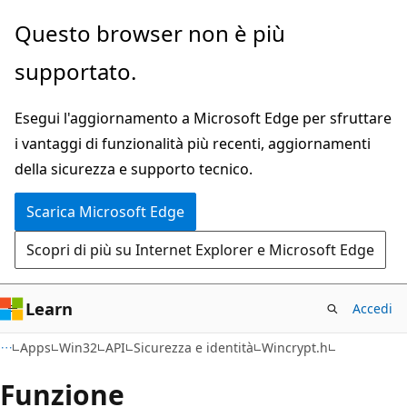
Ignora
Questo browser non è più
e
supportato.
passa
al
Esegui l'aggiornamento a Microsoft Edge per sfruttare
contenuto
i vantaggi di funzionalità più recenti, aggiornamenti
principale
della sicurezza e supporto tecnico.
Scarica Microsoft Edge
Scopri di più su Internet Explorer e Microsoft Edge
Learn
Accedi
Apps
Win32
API
Sicurezza e identità
Wincrypt.h
Funzione