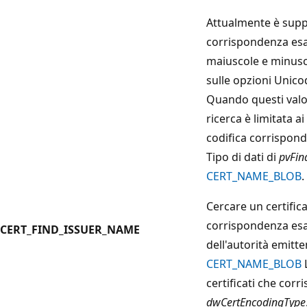
Attualmente è supp
corrispondenza esat
maiuscole e minusc
sulle opzioni Unico
Quando questi valo
ricerca è limitata ai 
codifica corrispon
Tipo di dati di
pvFin
CERT_NAME_BLOB
.
Cercare un certific
corrispondenza esa
CERT_FIND_ISSUER_NAME
dell'autorità emitte
CERT_NAME_BLOB
L
certificati che cor
dwCertEncodingType