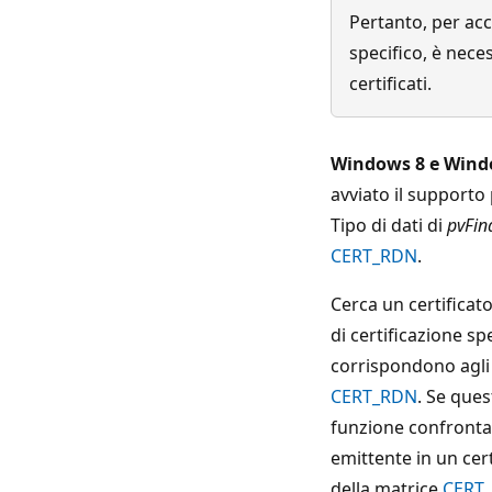
Pertanto, per acc
specifico, è neces
certificati.
Windows 8 e Wind
avviato il supporto
Tipo di dati di
pvFin
CERT_RDN
.
Cerca un certificato
di certificazione spe
corrispondono agli 
CERT_RDN
. Se ques
funzione confronta g
emittente in un cert
della matrice
CERT