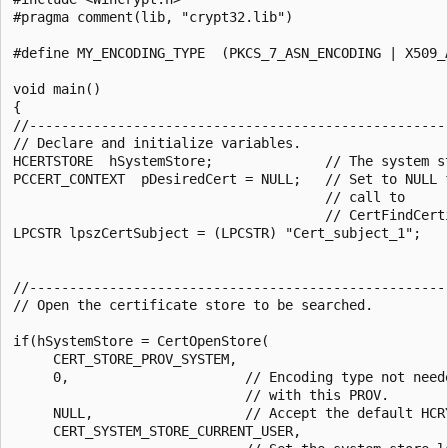
#pragma comment(lib, "crypt32.lib")

#define MY_ENCODING_TYPE  (PKCS_7_ASN_ENCODING | X509_A
void main()

{

//-----------------------------------------------------
// Declare and initialize variables.

HCERTSTORE  hSystemStore;              // The system st
PCCERT_CONTEXT  pDesiredCert = NULL;   // Set to NULL f
                                       // call to

                                       // CertFindCerti
LPCSTR lpszCertSubject = (LPCSTR) "Cert_subject_1";

//-----------------------------------------------------
// Open the certificate store to be searched.

if(hSystemStore = CertOpenStore(

     CERT_STORE_PROV_SYSTEM, 

     0,                      // Encoding type not neede
                             // with this PROV.

     NULL,                   // Accept the default HCRY
     CERT_SYSTEM_STORE_CURRENT_USER,
