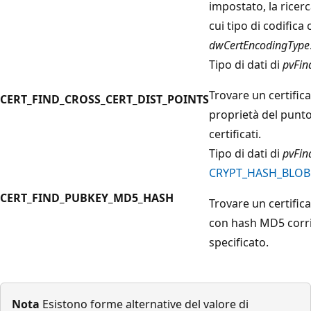
impostato, la ricerca 
cui tipo di codifica
dwCertEncodingType
Tipo di dati di
pvFin
Trovare un certific
CERT_FIND_CROSS_CERT_DIST_POINTS
proprietà del punto
certificati.
Tipo di dati di
pvFin
CRYPT_HASH_BLOB
CERT_FIND_PUBKEY_MD5_HASH
Trovare un certifica
con hash MD5 corri
specificato.
Nota
Esistono forme alternative del valore di