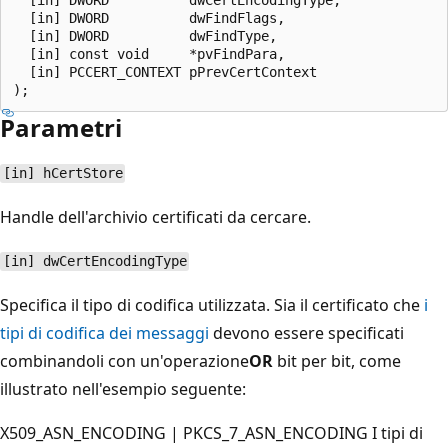
  [in] DWORD          dwFindFlags,

  [in] DWORD          dwFindType,

  [in] const void     *pvFindPara,

  [in] PCCERT_CONTEXT pPrevCertContext

Parametri
[in] hCertStore
Handle dell'archivio certificati
da cercare.
[in] dwCertEncodingType
Specifica il tipo di codifica utilizzata. Sia il certificato che
i
tipi di codifica dei messaggi
devono essere specificati
combinandoli con un'operazione
OR
bit per bit, come
illustrato nell'esempio seguente:
X509_ASN_ENCODING | PKCS_7_ASN_ENCODING I tipi di