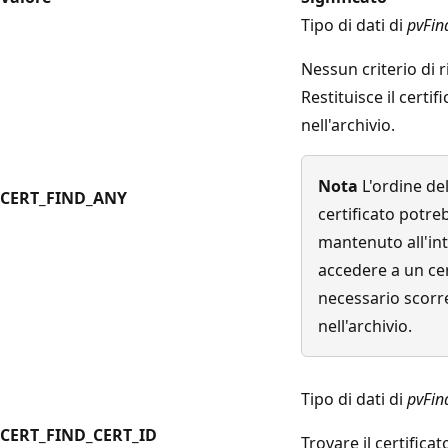
Tipo di dati di
pvFin
Nessun criterio di r
Restituisce il certi
nell'archivio.
Nota
L'ordine de
CERT_FIND_ANY
certificato potr
mantenuto all'int
accedere a un cer
necessario scorrer
nell'archivio.
Tipo di dati di
pvFin
CERT_FIND_CERT_ID
Trovare il certificat