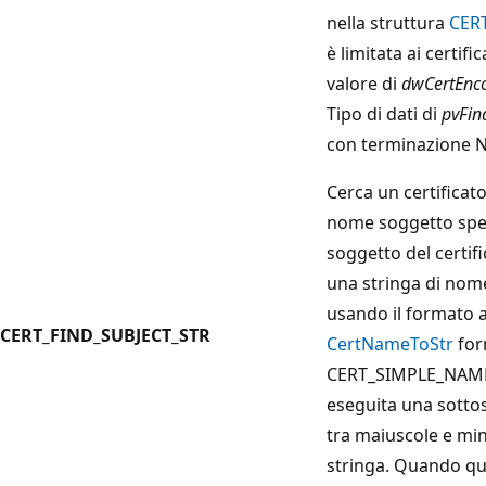
nella struttura
CER
è limitata ai certif
valore di
dwCertEnc
Tipo di dati di
pvFin
con terminazione N
Cerca un certificat
nome soggetto spec
soggetto del certifi
una stringa di nom
usando il formato 
CERT_FIND_SUBJECT_STR
CertNameToStr
for
CERT_SIMPLE_NAME_
eseguita una sottos
tra maiuscole e min
stringa. Quando qu