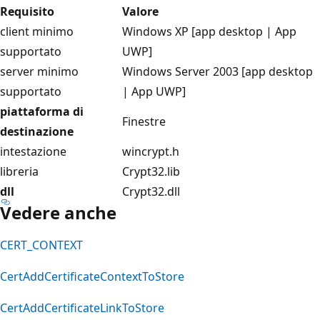
Requisito
Valore
client minimo
Windows XP [app desktop | App
supportato
UWP]
server minimo
Windows Server 2003 [app desktop
supportato
| App UWP]
piattaforma di
Finestre
destinazione
intestazione
wincrypt.h
libreria
Crypt32.lib
dll
Crypt32.dll
Vedere anche
CERT_CONTEXT
CertAddCertificateContextToStore
CertAddCertificateLinkToStore