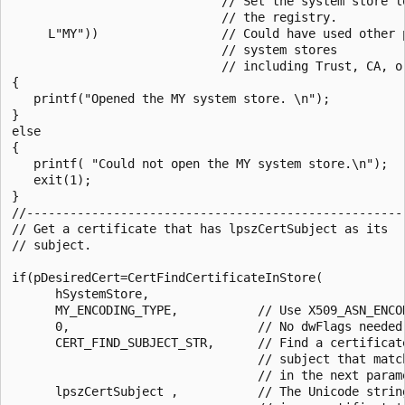
                             // Set the system store lo
                             // the registry.

     L"MY"))                 // Could have used other p
                             // system stores

                             // including Trust, CA, or
{

   printf("Opened the MY system store. \n");

}

else

{

   printf( "Could not open the MY system store.\n");

   exit(1);

}

//-----------------------------------------------------
// Get a certificate that has lpszCertSubject as its 

// subject. 

if(pDesiredCert=CertFindCertificateInStore(

      hSystemStore,

      MY_ENCODING_TYPE,           // Use X509_ASN_ENCOD
      0,                          // No dwFlags needed.
      CERT_FIND_SUBJECT_STR,      // Find a certificate
                                  // subject that match
                                  // in the next parame
      lpszCertSubject ,           // The Unicode string