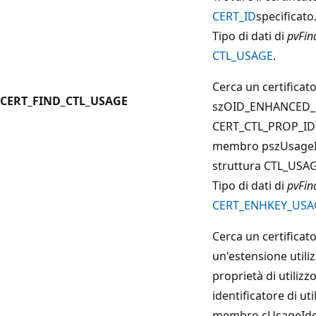
CERT_ID
specificato
Tipo di dati di
pvFin
CTL_USAGE
.
Cerca un certificat
CERT_FIND_CTL_USAGE
szOID_ENHANCED_
CERT_CTL_PROP_ID 
membro pszUsageI
struttura
CTL_USA
Tipo di dati di
pvFin
CERT_ENHKEY_USA
Cerca un certificato
un'estensione utili
proprietà di utiliz
identificatore di ut
membro cUsageIde