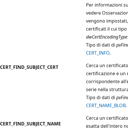
Per informazioni su
vedere Osservazion
vengono impostati, l
certificati il cui ti
dwCertEncodingType
Tipo di dati di
pvFin
CERT_INFO
.
Cerca un certificato
CERT_FIND_SUBJECT_CERT
certificazione e un
corrispondente all'
serie nella struttur
Tipo di dati di
pvFin
CERT_NAME_BLOB
.
Cerca un certifica
CERT_FIND_SUBJECT_NAME
esatta dell'intero