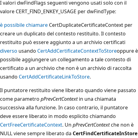
I valori
dwFindFlags seguenti vengono usati solo con il
valore CERT_FIND_ENKEY_USAGE per
dwFindType
:
è possibile chiamare
CertDuplicateCertificateContext per
creare un duplicato del contesto restituito. Il contesto
restituito può essere aggiunto a un archivio certificati
diverso
usando
CertAddCertificateContextToStore
oppure è
possibile aggiungere un collegamento a tale contesto di
certificato a un archivio che non è un archivio di raccolta
usando
CertAddCertificateLinkToStore
.
Il puntatore restituito viene liberato quando viene passato
come parametro
pPrevCertContext
in una chiamata
successiva alla funzione. In caso contrario, il puntatore
deve essere liberato in modo esplicito chiamando
CertFreeCertificateContext
. Un
pPrevCertContext
che non è
NULL viene sempre liberato da
CertFindCertificateInStore