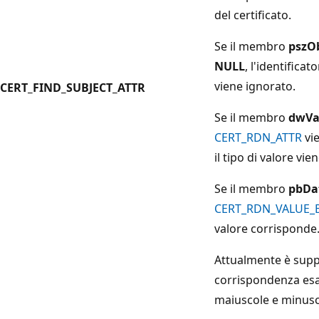
del certificato.
Se il membro
pszO
NULL
, l'identifica
viene ignorato.
CERT_FIND_SUBJECT_ATTR
Se il membro
dwVa
CERT_RDN_ATTR
vi
il tipo di valore vie
Se il membro
pbDa
CERT_RDN_VALUE_
valore corrisponde
Attualmente è supp
corrispondenza esat
maiuscole e minusc