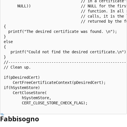
                                  // in a certificate's
      NULL))                      // NULL for the first
                                  // function. In all s
                                  // calls, it is the l
                                  // returned by the fu
{

  printf("The desired certificate was found. \n");

}

else

{

   printf("Could not find the desired certificate.\n");
}

//-----------------------------------------------------
// Clean up. 

if(pDesiredCert)

    CertFreeCertificateContext(pDesiredCert);

if(hSystemStore)

    CertCloseStore(

        hSystemStore, 

        CERT_CLOSE_STORE_CHECK_FLAG);

Fabbisogno