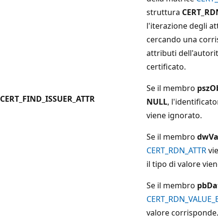
struttura
CERT_RD
l'iterazione degli at
cercando una corri
attributi dell'autori
certificato.
Se il membro
pszO
CERT_FIND_ISSUER_ATTR
NULL
, l'identifica
viene ignorato.
Se il membro
dwVa
CERT_RDN_ATTR
vi
il tipo di valore vie
Se il membro
pbDa
CERT_RDN_VALUE_
valore corrisponde