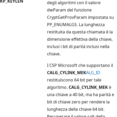
KP_KEYLEN
degli algoritmi con il valore
dwParam
del
funzione
CryptGetProvParam impostata su
PP_ENUMALGS
. La lunghezza
restituita da questa chiamata è la
dimensione effettiva della chiave,
inclusi i bit di parità inclusi nella
chiave.
I CSP Microsoft che supportano il
CALG_CYLINK_MEK
ALG_ID
restituiscono 64 bit per tale
algoritmo.
CALG_CYLINK_MEK
è
una chiave a 40 bit, ma ha parità e
bit di chiave zero per rendere la
lunghezza della chiave 64 bit.
Recuperare il valore salt
della