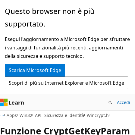
Ignora
Questo browser non è più
e
supportato.
passa
al
Esegui l'aggiornamento a Microsoft Edge per sfruttare
contenuto
i vantaggi di funzionalità più recenti, aggiornamenti
principale
della sicurezza e supporto tecnico.
Scarica Microsoft Edge
Scopri di più su Internet Explorer e Microsoft Edge
Learn
Accedi
Apps
Win32
API
Sicurezza e identità
Wincrypt.h
Funzione CryptGetKeyParam