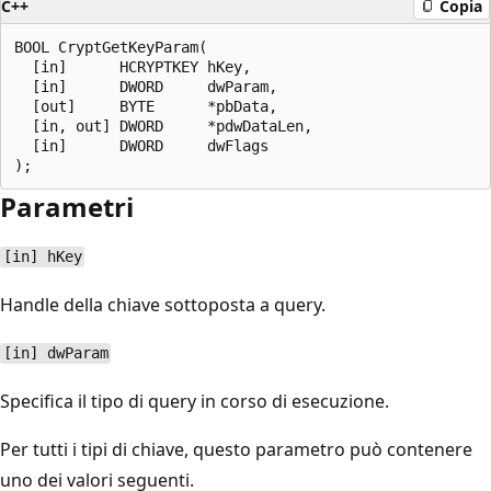
C++
Copia
BOOL CryptGetKeyParam(

  [in]      HCRYPTKEY hKey,

  [in]      DWORD     dwParam,

  [out]     BYTE      *pbData,

  [in, out] DWORD     *pdwDataLen,

  [in]      DWORD     dwFlags

Parametri
[in] hKey
Handle della chiave sottoposta a query.
[in] dwParam
Specifica il tipo di query in corso di esecuzione.
Per tutti i tipi di chiave, questo parametro può contenere
uno dei valori seguenti.