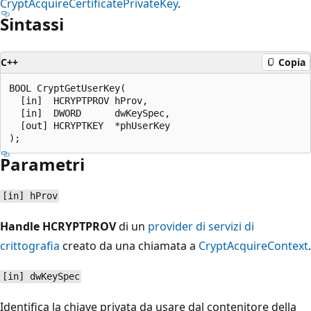
CryptAcquireCertificatePrivateKey
.
Sintassi
C++
Copia
BOOL CryptGetUserKey(

  [in]  HCRYPTPROV hProv,

  [in]  DWORD      dwKeySpec,

  [out] HCRYPTKEY  *phUserKey

Parametri
[in] hProv
Handle HCRYPTPROV
di un
provider di servizi di
crittografia
creato da una chiamata a
CryptAcquireContext
.
[in] dwKeySpec
Identifica la chiave privata da usare dal contenitore della