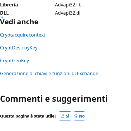
Libreria
Advapi32.lib
DLL
Advapi32.dll
Vedi anche
Cryptacquirecontext
CryptDestroyKey
CryptGenKey
Generazione di chiavi e funzioni di Exchange
Modalità
di
Commenti e suggerimenti
lettura
disabilitata
Questa pagina è stata utile?
Sì
No