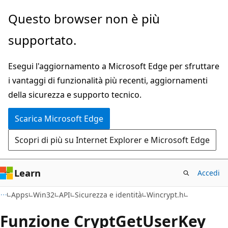
Ignora
Questo browser non è più
e
supportato.
passa
al
Esegui l'aggiornamento a Microsoft Edge per sfruttare
contenuto
i vantaggi di funzionalità più recenti, aggiornamenti
principale
della sicurezza e supporto tecnico.
Scarica Microsoft Edge
Scopri di più su Internet Explorer e Microsoft Edge
Learn
Accedi
Apps
Win32
API
Sicurezza e identità
Wincrypt.h
Funzione CryptGetUserKey