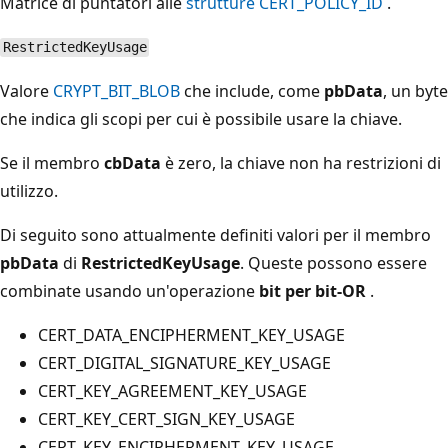
Matrice di puntatori alle
strutture CERT_POLICY_ID
.
RestrictedKeyUsage
Valore
CRYPT_BIT_BLOB
che include, come
pbData
, un byte
che indica gli scopi per cui è possibile usare la chiave.
Se il membro
cbData
è zero, la chiave non ha restrizioni di
utilizzo.
Di seguito sono attualmente definiti valori per il membro
pbData
di
RestrictedKeyUsage
. Queste possono essere
combinate usando un'operazione
bit per bit-OR
.
CERT_DATA_ENCIPHERMENT_KEY_USAGE
CERT_DIGITAL_SIGNATURE_KEY_USAGE
CERT_KEY_AGREEMENT_KEY_USAGE
CERT_KEY_CERT_SIGN_KEY_USAGE
CERT_KEY_ENCIPHERMENT_KEY_USAGE