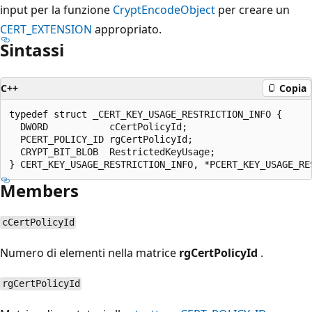
input per la funzione
CryptEncodeObject
per creare un
CERT_EXTENSION
appropriato.
Sintassi
C++
Copia
typedef struct _CERT_KEY_USAGE_RESTRICTION_INFO {

  DWORD           cCertPolicyId;

  PCERT_POLICY_ID rgCertPolicyId;

  CRYPT_BIT_BLOB  RestrictedKeyUsage;

Members
cCertPolicyId
Numero di elementi nella matrice
rgCertPolicyId
.
rgCertPolicyId