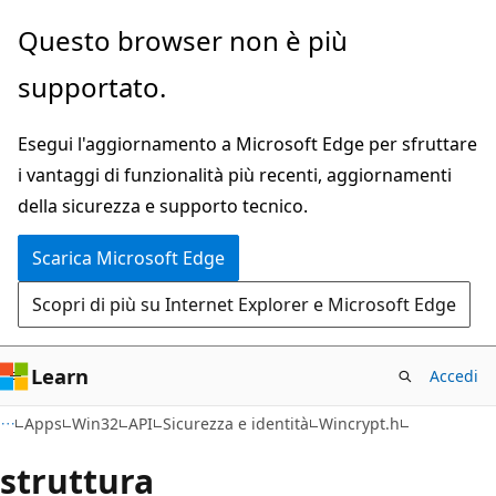
Ignora
Questo browser non è più
e
supportato.
passa
al
Esegui l'aggiornamento a Microsoft Edge per sfruttare
contenuto
i vantaggi di funzionalità più recenti, aggiornamenti
principale
della sicurezza e supporto tecnico.
Scarica Microsoft Edge
Scopri di più su Internet Explorer e Microsoft Edge
Learn
Accedi
Apps
Win32
API
Sicurezza e identità
Wincrypt.h
struttura