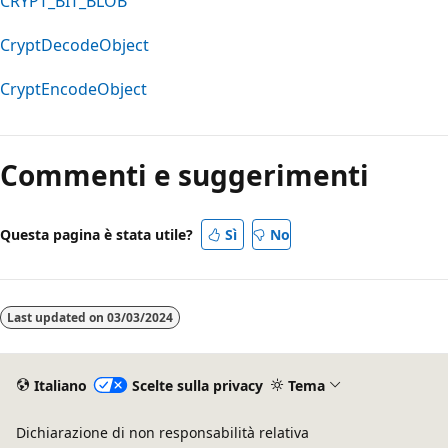
CRYPT_BIT_BLOB
CryptDecodeObject
CryptEncodeObject
Modalità
di
Commenti e suggerimenti
lettura
disabilitata
Questa pagina è stata utile?
Sì
No
Last updated on
03/03/2024
Italiano
Scelte sulla privacy
Tema
Dichiarazione di non responsabilità relativa