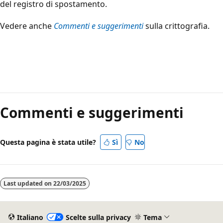
del registro di spostamento.
Vedere anche
Commenti e suggerimenti
sulla crittografia.
Modalità
di
Commenti e suggerimenti
lettura
disabilitata
Questa pagina è stata utile?
Sì
No
Last updated on
22/03/2025
Italiano
Scelte sulla privacy
Tema