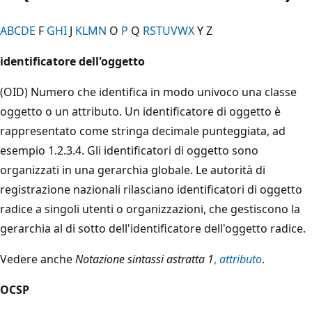
A
B
C
D
E
F
G
H
I
J
K
L
M
N
O
P
Q
R
S
T
U
V
W
X
Y Z
identificatore dell'oggetto
(OID) Numero che identifica in modo univoco una classe
oggetto o un attributo. Un identificatore di oggetto è
rappresentato come stringa decimale punteggiata, ad
esempio 1.2.3.4. Gli identificatori di oggetto sono
organizzati in una gerarchia globale. Le autorità di
registrazione nazionali rilasciano identificatori di oggetto
radice a singoli utenti o organizzazioni, che gestiscono la
gerarchia al di sotto dell'identificatore dell'oggetto radice.
Vedere anche
Notazione sintassi astratta 1
,
attributo
.
OCSP