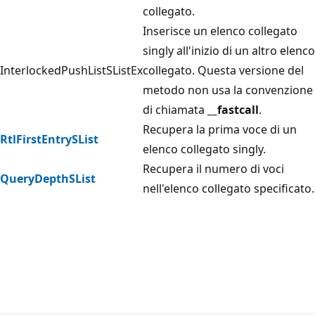
collegato.
Inserisce un elenco collegato
singly all'inizio di un altro elenco
InterlockedPushListSListEx
collegato. Questa versione del
metodo non usa la convenzione
di chiamata
__fastcall
.
Recupera la prima voce di un
RtlFirstEntrySList
elenco collegato singly.
Recupera il numero di voci
QueryDepthSList
nell'elenco collegato specificato.
Modalità