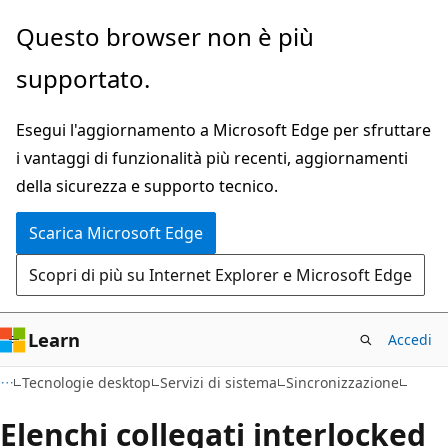
Ignora
Questo browser non è più
e
supportato.
passa
al
Esegui l'aggiornamento a Microsoft Edge per sfruttare
contenuto
i vantaggi di funzionalità più recenti, aggiornamenti
principale
della sicurezza e supporto tecnico.
Scarica Microsoft Edge
Scopri di più su Internet Explorer e Microsoft Edge
Learn
Accedi
Tecnologie desktop
Servizi di sistema
Sincronizzazione
Elenchi collegati interlocked