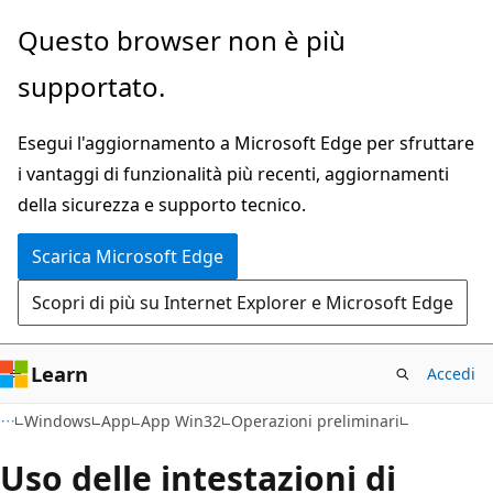
Ignora
Questo browser non è più
e
supportato.
passa
al
Esegui l'aggiornamento a Microsoft Edge per sfruttare
contenuto
i vantaggi di funzionalità più recenti, aggiornamenti
principale
della sicurezza e supporto tecnico.
Scarica Microsoft Edge
Scopri di più su Internet Explorer e Microsoft Edge
Learn
Accedi
Windows
App
App Win32
Operazioni preliminari
Uso delle intestazioni di