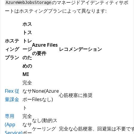
のマネージドアイデンティティサポ
AzureWebJobsStorage
ートはホスティングプランによって異なります:
ホス
トス
ホステ
トレ
Azure Files
ィング
ージ
レコメンデーション
の要件
プラン
のた
めの
MI
完全
Flex 従
なサ
None(Azure
心筋梗塞に推奨
量課金
ポー
Filesなし)
ト
専用
完全
なし(動的ス
(App
なサ
ケーリング
完全な心筋梗塞、回避策は不要で
Service)
ポー