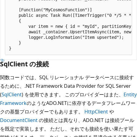
    [Function("MyCosmosFunction")]

    public async Task Run([TimerTrigger("0 */5 * * * 
    {

        var item = new { id = "myId", partitionKey =
        await _container.UpsertItemAsync(item, new Pa
        logger.LogInformation("Item upserted");

    }

SqlClient の接続
関数コードでは、SQL リレーショナル データベースに接続す
るために、.NET Framework Data Provider for SQL Server
(
SqlClient
) を使用できます。 このプロバイダーはまた、
Entity
Framework
のようなADO.NETに依存するデータフレームワー
クの基盤プロバイダーでもあります。
HttpClient
や
DocumentClient
の接続とは異なり、ADO.NET は接続プール
を既定で実装します。 ただし、それでも接続を使い果たす可