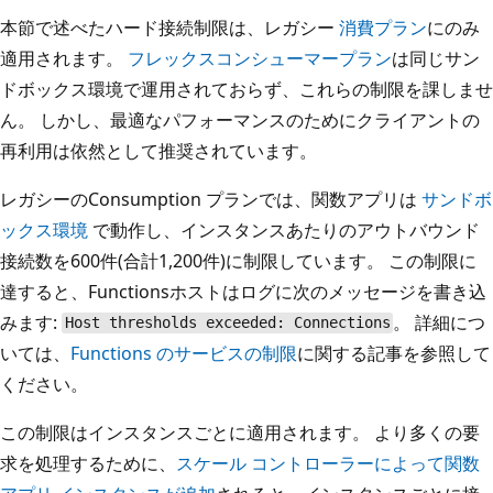
本節で述べたハード接続制限は、レガシー
消費プラン
にのみ
適用されます。
フレックスコンシューマープラン
は同じサン
ドボックス環境で運用されておらず、これらの制限を課しませ
ん。 しかし、最適なパフォーマンスのためにクライアントの
再利用は依然として推奨されています。
レガシーのConsumption プランでは、関数アプリは
サンドボ
ックス環境
で動作し、インスタンスあたりのアウトバウンド
接続数を600件(合計1,200件)に制限しています。 この制限に
達すると、Functionsホストはログに次のメッセージを書き込
みます:
。 詳細につ
Host thresholds exceeded: Connections
いては、
Functions のサービスの制限
に関する記事を参照して
ください。
この制限はインスタンスごとに適用されます。 より多くの要
求を処理するために、
スケール コントローラーによって関数