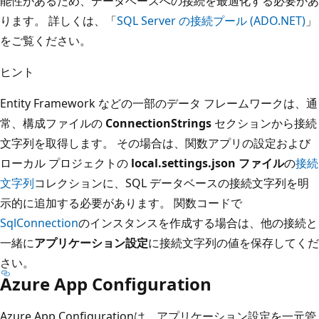
能性があるため、データベースへの接続を最適化する必要があ
ります。 詳しくは、「
SQL Server の接続プール (ADO.NET)
」
をご覧ください。
ヒント
Entity Framework などの一部のデータ フレームワークは、通
常、構成ファイルの
ConnectionStrings
セクションから接続
文字列を取得します。 その場合は、関数アプリの設定および
ローカル プロジェクトの
local.settings.json ファイル
の
接続
文字列
コレクションに、SQL データベースの接続文字列を明
示的に追加する必要があります。 関数コードで
SqlConnection
のインスタンスを作成する場合は、他の接続と
一緒に
アプリケーション設定
に接続文字列の値を保存してくだ
さい。
Azure App Configuration
Azure App Configurationは、アプリケーション設定を一元管