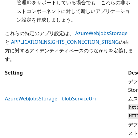
管理IDをサポートしている場合でも、これらの非ホ
ストコンポーネントに対して新しいアプリケーショ
ン設定を作成しましょう。
これらの特定のアプリ設定は、
AzureWebJobsStorage
と
APPLICATIONINSIGHTS_CONNECTION_STRING
の両
方に対するアイデンティティベースのつながりを定義しま
す。
Setting
Des
デフ
St
AzureWebJobsStorage__blobServiceUri
ムス
htt
HTT
デフ
スト