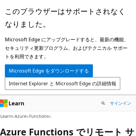
メ
このブラウザーはサポートされなく
イ
なりました。
ン
コ
Microsoft Edge にアップグレードすると、最新の機能、
ン
セキュリティ更新プログラム、およびテクニカル サポー
テ
トを利用できます。
ン
ツ
Microsoft Edge をダウンロードする
に
Internet Explorer と Microsoft Edge の詳細情報
ス
キ
ッ
Learn
サインイン
プ
Learn
Azure
Functions
Azure Functions でリモート サ