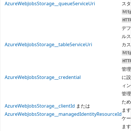
AzureWebJobsStorage__queueServiceUri
スタ
htt
HTT
デフ
ルス
AzureWebJobsStorage__tableServiceUri
カス
htt
HTT
管理
AzureWebJobsStorage__credential
に設
ィン
管理
ため
AzureWebJobsStorage__clientId
または
ます
AzureWebJobsStorage__managedIdentityResourceId
ケー
ます