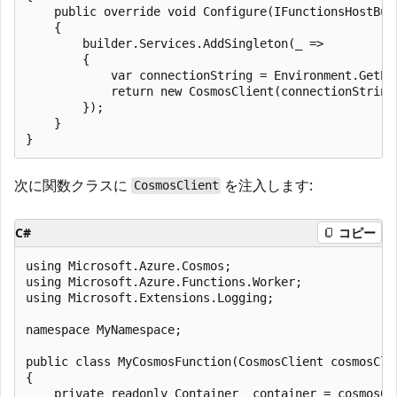
    public override void Configure(IFunctionsHostBuil
    {

        builder.Services.AddSingleton(_ =>

        {

            var connectionString = Environment.GetEn
            return new CosmosClient(connectionString)
        });

    }

次に関数クラスに
を注入します:
CosmosClient
C#
コピー
using Microsoft.Azure.Cosmos;

using Microsoft.Azure.Functions.Worker;

using Microsoft.Extensions.Logging;

namespace MyNamespace;

public class MyCosmosFunction(CosmosClient cosmosCli
{

    private readonly Container _container = cosmosCl