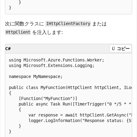
    }

次に関数クラスに
または
IHttpClientFactory
を注入します:
HttpClient
C#
コピー
using Microsoft.Azure.Functions.Worker;

using Microsoft.Extensions.Logging;

namespace MyNamespace;

public class MyFunction(HttpClient httpClient, ILogge
{

    [Function("MyFunction")]

    public async Task Run([TimerTrigger("0 */5 * * * 
    {

        var response = await httpClient.GetAsync("htt
        logger.LogInformation("Response status: {Stat
    }
