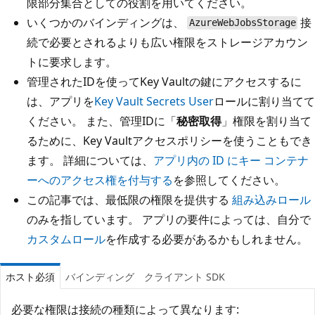
限部分集合としての役割を用いてください。
いくつかのバインディングは、
接
AzureWebJobsStorage
続で必要とされるよりも広い権限をストレージアカウン
トに要求します。
管理されたIDを使ってKey Vaultの鍵にアクセスするに
は、アプリを
Key Vault Secrets User
ロールに割り当てて
ください。 また、管理IDに「
秘密取得
」権限を割り当て
るために、Key Vaultアクセスポリシーを使うこともでき
ます。 詳細については、
アプリ内の ID にキー コンテナ
ーへのアクセス権を付与する
を参照してください。
この記事では、最低限の権限を提供する
組み込みロール
のみを指しています。 アプリの要件によっては、自分で
カスタムロール
を作成する必要があるかもしれません。
ホスト必須
バインディング
クライアント SDK
必要な権限は接続の種類によって異なります: