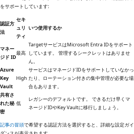
をサポートしています:
セキ
認証方
ュリ
いつ使用するか
法
ティ
TargetサービスはMicrosoft Entra IDをサポート
マネー
最高
しています。 管理するシークレットはありませ
ジド ID
ん。
Azure
サービスはマネージドIDをサポートしていなかっ
Key
High
たり、ローテーション付きの集中管理が必要な場
Vault
合もあります。
共有さ
レガシーのデフォルトです。 できるだけ早くマ
れた秘
低
ネージドIDやKey Vaultに移行しましょう。
密
記事の冒頭
で希望する認証方法を選択すると、詳細な設定ガイ
ダンスが表示されます。