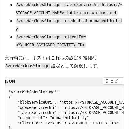
AzureWebJobsStorage__tableServiceUri=https://<
STORAGE_ACCOUNT_NAME>.table.core.windows.net
AzureWebJobsStorage__credential=managedidentit
y
AzureWebJobsStorage__clientId=
<MY_USER_ASSIGNED_IDENTITY_ID>
実行時には、ホストはこれらの設定を複雑な
設定として解釈します。
AzureWebJobsStorage
JSON
コピー
"AzureWebJobsStorage":

{

    "blobServiceUri": "https://<STORAGE_ACCOUNT_NAME>
    "queueServiceUri": "https://<STORAGE_ACCOUNT_NAME
    "tableServiceUri": "https://<STORAGE_ACCOUNT_NAME
    "credential": "managedidentity",

    "clientId": "<MY_USER_ASSIGNED_IDENTITY_ID>"
