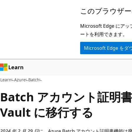
メ
このブラウザー
イ
ン
Microsoft Ed
コ
ートを利用できます。
ン
Microsoft Edge
テ
ン
ツ
Learn
に
Learn
Azure
Batch
ス
キ
Batch アカウント証明書を 
ッ
Vault に移行する
プ
2024 年 2 月 29 日
に、Azure Batch アカウント証明書機能