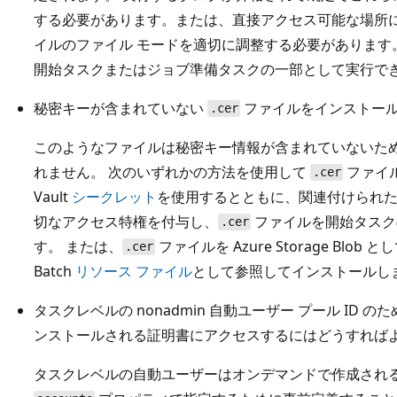
する必要があります。または、直接アクセス可能な場所
イルのファイル モードを適切に調整する必要があります
開始タスクまたはジョブ準備タスクの一部として実行で
秘密キーが含まれていない
ファイルをインストール
.cer
このようなファイルは秘密キー情報が含まれていないため、K
れません。 次のいずれかの方法を使用して
ファイル
.cer
Vault
シークレット
を使用するとともに、関連付けられたユ
切なアクセス特権を付与し、
ファイルを開始タスク
.cer
す。 または、
ファイルを Azure Storage Bl
.cer
Batch
リソース ファイル
として参照してインストールし
タスクレベルの nonadmin 自動ユーザー プール ID のた
ンストールされる証明書にアクセスするにはどうすればよ
タスクレベルの自動ユーザーはオンデマンドで作成されるため、