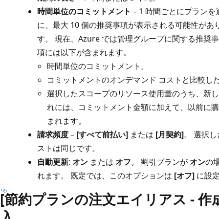
時間単位のコミットメント
– 1 時間ごとにプランを通
に、最大 10 個の推奨事項が表示される可能性があ
す。 現在、Azure では管理グループに関する推
項には以下が含まれます。
時間単位のコミットメント。
コミットメントのオンデマンド コストと比較し
選択したスコープのリソース使用量のうち、新し
れには、コミットメント金額に加えて、以前に購
まれます。
請求頻度
–
[すべて前払い]
または
[月契約]
。 選択
ストは同じです。
自動更新
:
オン
または
オフ
。 割引プランが
オン
の
れます。 既定では、このオプションは
[オフ]
に設定
[節約プランの注文エイリアス - 作成
入