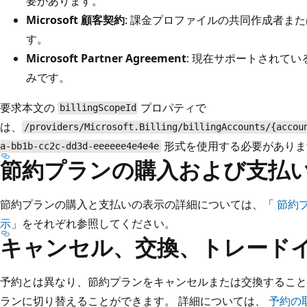
要があります。
Microsoft 顧客契約
: 課金プロファイルの共同作成者ま
す。
Microsoft Partner Agreement
: 現在サポートされているの
みです。
要求本文の
プロパティで
billingScopeId
は、
/providers/Microsoft.Billing/billingAccounts/{accou
形式を使用する必要がありま
a-bb1b-cc2c-dd3d-eeeeee4e4e4e
節約プランの購入および支払
節約プランの購入と支払いの表示の詳細については、「
節約
示
」をそれぞれ参照してください。
キャンセル、交換、トレード
予約とは異なり、節約プランをキャンセルまたは交換すること
ランに切り替えることができます。 詳細については、
予約の