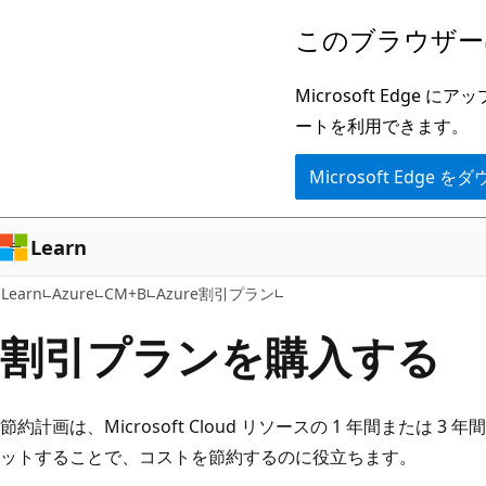
メ
このブラウザー
イ
ン
Microsoft Ed
コ
ートを利用できます。
ン
Microsoft Edge
テ
ン
ツ
Learn
に
Learn
Azure
CM+B
Azure割引プラン
ス
キ
割引プランを購入する
ッ
プ
節約計画は、Microsoft Cloud リソースの 1 年間または 
ットすることで、コストを節約するのに役立ちます。