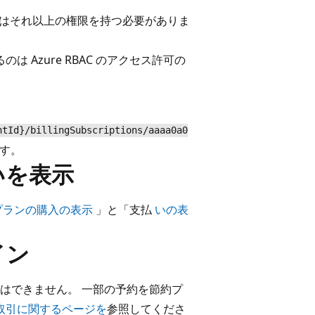
たはそれ以上の権限を持つ必要がありま
は Azure RBAC のアクセス許可の
ntId}/billingSubscriptions/aaaa0a0
す。
いを表示
プランの購入の表示
」と「支払
いの表
イン
はできません。 一部の予約を節約プ
取引に関するページを
参照してくださ