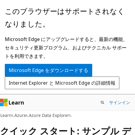
メ
このブラウザーはサポートされなく
イ
なりました。
ン
コ
Microsoft Edge にアップグレードすると、最新の機能、
ン
セキュリティ更新プログラム、およびテクニカル サポー
テ
トを利用できます。
ン
ツ
Microsoft Edge をダウンロードする
に
Internet Explorer と Microsoft Edge の詳細情報
ス
キ
ッ
Learn
サインイン
プ
Learn
Azure
Azure Data Explorer
クイック スタート: サンプル デ