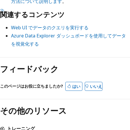
方法について説明します
。
関連するコンテンツ
Web UI でデータのクエリを実行する
Azure Data Explorer ダッシュボードを使用してデータ
を視覚化する
読
み
フィードバック
取
り
このページはお役に立ちましたか?
はい
いいえ
モ
ー
ド
その他のリソース
が
無
トレーニング
効