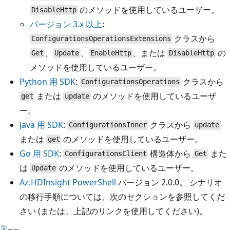
のメソッドを使用しているユーザー。
DisableHttp
バージョン 3.x 以上
:
クラスから
ConfigurationsOperationsExtensions
、
、
、または
の
Get
Update
EnableHttp
DisableHttp
メソッドを使用しているユーザー。
Python 用 SDK
:
クラスから
ConfigurationsOperations
または
のメソッドを使用しているユーザ
get
update
ー。
Java 用 SDK
:
クラスから
ConfigurationsInner
update
または
のメソッドを使用しているユーザー。
get
Go 用 SDK
:
構造体から
また
ConfigurationsClient
Get
は
のメソッドを使用しているユーザー。
Update
Az.HDInsight PowerShell
バージョン 2.0.0。 シナリオ
の移行手順については、次のセクションを参照してくだ
さい (または、上記のリンクを使用してください)。