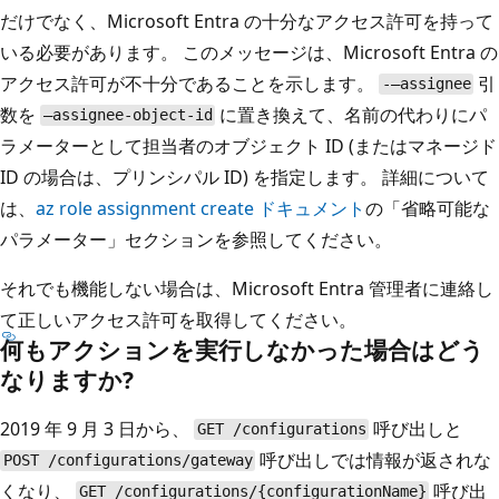
だけでなく、Microsoft Entra の十分なアクセス許可を持って
いる必要があります。 このメッセージは、Microsoft Entra の
アクセス許可が不十分であることを示します。
引
-–assignee
数を
に置き換えて、名前の代わりにパ
–assignee-object-id
ラメーターとして担当者のオブジェクト ID (またはマネージド
ID の場合は、プリンシパル ID) を指定します。 詳細について
は、
az role assignment create ドキュメント
の「省略可能な
パラメーター」セクションを参照してください。
それでも機能しない場合は、Microsoft Entra 管理者に連絡し
て正しいアクセス許可を取得してください。
何もアクションを実行しなかった場合はどう
なりますか?
2019 年 9 月 3 日から、
呼び出しと
GET /configurations
呼び出しでは情報が返されな
POST /configurations/gateway
くなり、
呼び出
GET /configurations/{configurationName}