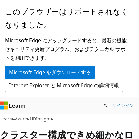
メ
このブラウザーはサポートされなく
イ
なりました。
ン
コ
Microsoft Edge にアップグレードすると、最新の機能、
ン
セキュリティ更新プログラム、およびテクニカル サポー
テ
トを利用できます。
ン
ツ
Microsoft Edge をダウンロードする
に
Internet Explorer と Microsoft Edge の詳細情報
ス
キ
ッ
Learn
サインイン
プ
Learn
Azure
HDInsight
クラスター構成できめ細かなロ