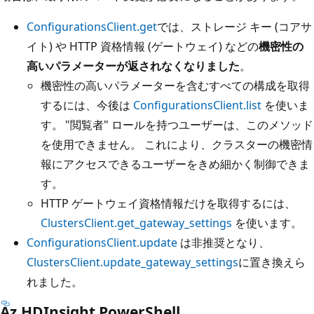
ConfigurationsClient.get
では、ストレージ キー (コアサ
イト) や HTTP 資格情報 (ゲートウェイ) などの
機密性の
高いパラメーターが返されなくなりました
。
機密性の高いパラメーターを含むすべての構成を取得
するには、今後は
ConfigurationsClient.list
を使いま
す。 "閲覧者" ロールを持つユーザーは、このメソッド
を使用できません。 これにより、クラスターの機密情
報にアクセスできるユーザーをきめ細かく制御できま
す。
HTTP ゲートウェイ資格情報だけを取得するには、
ClustersClient.get_gateway_settings
を使います。
ConfigurationsClient.update
は非推奨となり、
ClustersClient.update_gateway_settings
に置き換えら
れました。
Az.HDInsight PowerShell