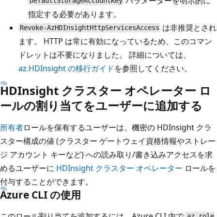
パラメーターを明示的に
DefaultStorageAccountKey
指定する必要があります。
は非推奨とされ
Revoke-AzHDInsightHttpServicesAccess
ます。 HTTP は常に有効になっているため、このコマン
ドレットは不要になりました。 詳細については、
az.HDInsight の移行ガイド
を参照してください。
HDInsight クラスター オペレーター ロ
ールの割り当てをユーザーに追加する
所有者
ロールを保有するユーザーは、機密の HDInsight クラ
スター構成の値 (クラスター ゲートウェイ資格情報やストレー
ジ アカウント キーなど) への読み取り/書き込みアクセスを求
めるユーザーに
HDInsight クラスター オペレーター
ロールを
付与することができます。
Azure CLI の使用
このロール割り当てを追加するには、Azure CLI 内で
az role