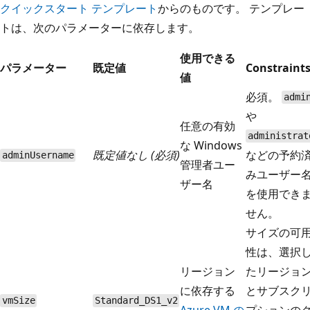
クイックスタート テンプレート
からのものです。 テンプレー
トは、次のパラメーターに依存します。
使用できる
パラメーター
既定値
Constraint
値
必須。
admi
や
任意の有効
administrat
な Windows
既定値なし (必須)
などの予約
adminUsername
管理者ユー
みユーザー
ザー名
を使用でき
せん。
サイズの可
性は、選択
リージョン
たリージョ
に依存する
とサブスク
vmSize
Standard_DS1_v2
Azure VM の
プションの