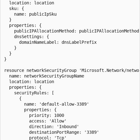
  location: location

  sku: {

    name: publicIpSku

  }

  properties: {

    publicIPAllocationMethod: publicIPAllocationMethod

    dnsSettings: {

      domainNameLabel: dnsLabelPrefix

    }

  }

}

resource networkSecurityGroup 'Microsoft.Network/networ
  name: networkSecurityGroupName

  location: location

  properties: {

    securityRules: [

      {

        name: 'default-allow-3389'

        properties: {

          priority: 1000

          access: 'Allow'

          direction: 'Inbound'

          destinationPortRange: '3389'

          protocol: 'Tcp'
