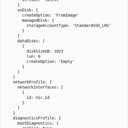
      }

      osDisk: {

        createOption: 'FromImage'

        managedDisk: {

          storageAccountType: 'StandardSSD_LRS'

        }

      }

      dataDisks: [

        {

          diskSizeGB: 1023

          lun: 0

          createOption: 'Empty'

        }

      ]

    }

    networkProfile: {

      networkInterfaces: [

        {

          id: nic.id

        }

      ]

    }

    diagnosticsProfile: {

      bootDiagnostics: {
