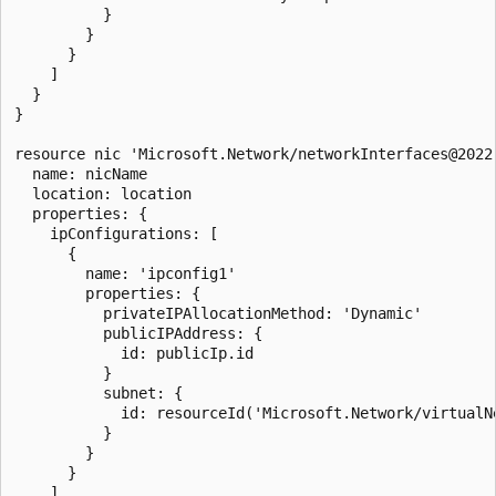
          }

        }

      }

    ]

  }

}

resource nic 'Microsoft.Network/networkInterfaces@2022-
  name: nicName

  location: location

  properties: {

    ipConfigurations: [

      {

        name: 'ipconfig1'

        properties: {

          privateIPAllocationMethod: 'Dynamic'

          publicIPAddress: {

            id: publicIp.id

          }

          subnet: {

            id: resourceId('Microsoft.Network/virtualN
          }

        }

      }

    ]
