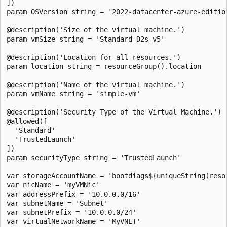
])

param OSVersion string = '2022-datacenter-azure-edition
@description('Size of the virtual machine.')

param vmSize string = 'Standard_D2s_v5'

@description('Location for all resources.')

param location string = resourceGroup().location

@description('Name of the virtual machine.')

param vmName string = 'simple-vm'

@description('Security Type of the Virtual Machine.')

@allowed([

  'Standard'

  'TrustedLaunch'

])

param securityType string = 'TrustedLaunch'

var storageAccountName = 'bootdiags${uniqueString(resou
var nicName = 'myVMNic'

var addressPrefix = '10.0.0.0/16'

var subnetName = 'Subnet'

var subnetPrefix = '10.0.0.0/24'

var virtualNetworkName = 'MyVNET'
