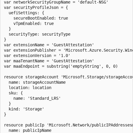
var networkSecurityGroupName = 'default-NSG'

var securityProfileJson = {

  uefiSettings: {

    secureBootEnabled: true

    vTpmEnabled: true

  }

  securityType: securityType

}

var extensionName = 'GuestAttestation'

var extensionPublisher = 'Microsoft.Azure.Security.Wind
var extensionVersion = '1.0'

var maaTenantName = 'GuestAttestation'

var maaEndpoint = substring('emptyString', 0, 0)

resource storageAccount 'Microsoft.Storage/storageAccou
  name: storageAccountName

  location: location

  sku: {

    name: 'Standard_LRS'

  }

  kind: 'Storage'

}

resource publicIp 'Microsoft.Network/publicIPAddresses@
  name: publicIpName
