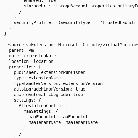
        enabled: true

        storageUri: storageAccount.properties.primaryEn
      }

    }

    securityProfile: ((securityType == 'TrustedLaunch')
  }

}

resource vmExtension 'Microsoft.Compute/virtualMachine
  parent: vm

  name: extensionName

  location: location

  properties: {

    publisher: extensionPublisher

    type: extensionName

    typeHandlerVersion: extensionVersion

    autoUpgradeMinorVersion: true

    enableAutomaticUpgrade: true

    settings: {

      AttestationConfig: {

        MaaSettings: {

          maaEndpoint: maaEndpoint

          maaTenantName: maaTenantName

        }

      }
