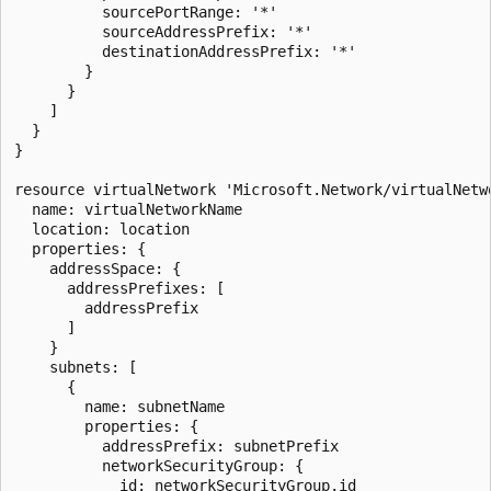
          sourcePortRange: '*'

          sourceAddressPrefix: '*'

          destinationAddressPrefix: '*'

        }

      }

    ]

  }

}

resource virtualNetwork 'Microsoft.Network/virtualNetwo
  name: virtualNetworkName

  location: location

  properties: {

    addressSpace: {

      addressPrefixes: [

        addressPrefix

      ]

    }

    subnets: [

      {

        name: subnetName

        properties: {

          addressPrefix: subnetPrefix

          networkSecurityGroup: {

            id: networkSecurityGroup.id
