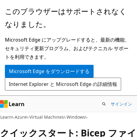
メ
このブラウザーはサポートされなく
イ
なりました。
ン
コ
Microsoft Edge にアップグレードすると、最新の機能、
ン
セキュリティ更新プログラム、およびテクニカル サポー
テ
トを利用できます。
ン
ツ
Microsoft Edge をダウンロードする
に
Internet Explorer と Microsoft Edge の詳細情報
ス
キ
ッ
Learn
サインイン
プ
Learn
Azure
Virtual Machines
Windows
クイックスタート: Bicep ファイ