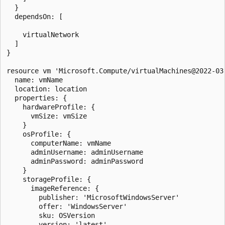
  }

  dependsOn: [

    virtualNetwork

  ]

}

resource vm 'Microsoft.Compute/virtualMachines@2022-03-
  name: vmName

  location: location

  properties: {

    hardwareProfile: {

      vmSize: vmSize

    }

    osProfile: {

      computerName: vmName

      adminUsername: adminUsername

      adminPassword: adminPassword

    }

    storageProfile: {

      imageReference: {

        publisher: 'MicrosoftWindowsServer'

        offer: 'WindowsServer'

        sku: OSVersion

        version: 'latest'
