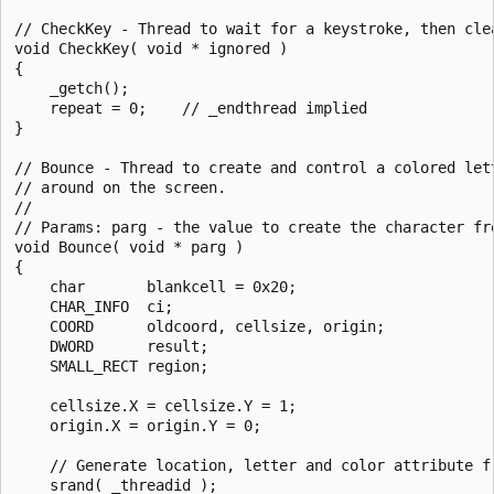
// CheckKey - Thread to wait for a keystroke, then clea
void CheckKey( void * ignored )

{

    _getch();

    repeat = 0;    // _endthread implied

}

// Bounce - Thread to create and control a colored lett
// around on the screen.

//

// Params: parg - the value to create the character fro
void Bounce( void * parg )

{

    char       blankcell = 0x20;

    CHAR_INFO  ci;

    COORD      oldcoord, cellsize, origin;

    DWORD      result;

    SMALL_RECT region;

    cellsize.X = cellsize.Y = 1;

    origin.X = origin.Y = 0;

    // Generate location, letter and color attribute fr
    srand( _threadid );
