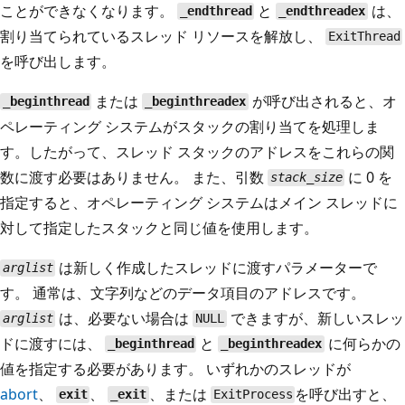
ことができなくなります。
と
は、
_endthread
_endthreadex
割り当てられているスレッド リソースを解放し、
ExitThread
を呼び出します。
または
が呼び出されると、オ
_beginthread
_beginthreadex
ペレーティング システムがスタックの割り当てを処理しま
す。したがって、スレッド スタックのアドレスをこれらの関
数に渡す必要はありません。 また、引数
に 0 を
stack_size
指定すると、オペレーティング システムはメイン スレッドに
対して指定したスタックと同じ値を使用します。
は新しく作成したスレッドに渡すパラメーターで
arglist
す。 通常は、文字列などのデータ項目のアドレスです。
は、必要ない場合は
できますが、新しいスレッ
arglist
NULL
ドに渡すには、
と
に何らかの
_beginthread
_beginthreadex
値を指定する必要があります。 いずれかのスレッドが
abort
、
、
、または
を呼び出すと、
exit
_exit
ExitProcess