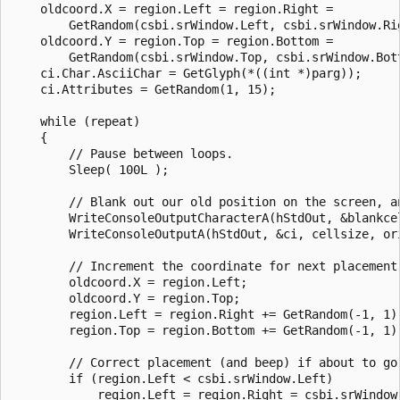
    oldcoord.X = region.Left = region.Right =

        GetRandom(csbi.srWindow.Left, csbi.srWindow.Rig
    oldcoord.Y = region.Top = region.Bottom =

        GetRandom(csbi.srWindow.Top, csbi.srWindow.Bott
    ci.Char.AsciiChar = GetGlyph(*((int *)parg));

    ci.Attributes = GetRandom(1, 15);

    while (repeat)

    {

        // Pause between loops.

        Sleep( 100L );

        // Blank out our old position on the screen, an
        WriteConsoleOutputCharacterA(hStdOut, &blankcel
        WriteConsoleOutputA(hStdOut, &ci, cellsize, ori
        // Increment the coordinate for next placement 
        oldcoord.X = region.Left;

        oldcoord.Y = region.Top;

        region.Left = region.Right += GetRandom(-1, 1);
        region.Top = region.Bottom += GetRandom(-1, 1);
        // Correct placement (and beep) if about to go 
        if (region.Left < csbi.srWindow.Left)

            region.Left = region.Right = csbi.srWindow.