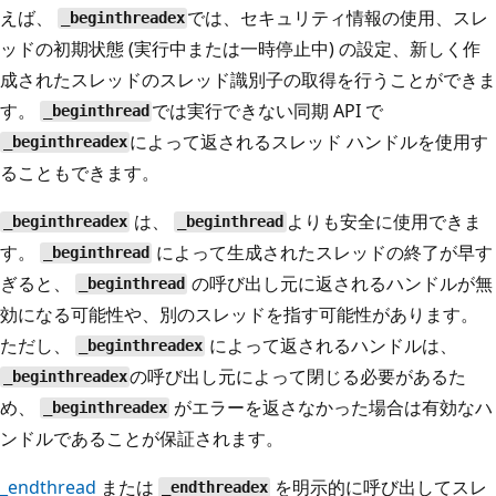
えば、
では、セキュリティ情報の使用、スレ
_beginthreadex
ッドの初期状態 (実行中または一時停止中) の設定、新しく作
成されたスレッドのスレッド識別子の取得を行うことができま
す。
では実行できない同期 API で
_beginthread
によって返されるスレッド ハンドルを使用す
_beginthreadex
ることもできます。
は、
よりも安全に使用できま
_beginthreadex
_beginthread
す。
によって生成されたスレッドの終了が早す
_beginthread
ぎると、
の呼び出し元に返されるハンドルが無
_beginthread
効になる可能性や、別のスレッドを指す可能性があります。
ただし、
によって返されるハンドルは、
_beginthreadex
の呼び出し元によって閉じる必要があるた
_beginthreadex
め、
がエラーを返さなかった場合は有効なハ
_beginthreadex
ンドルであることが保証されます。
_endthread
または
を明示的に呼び出してスレ
_endthreadex