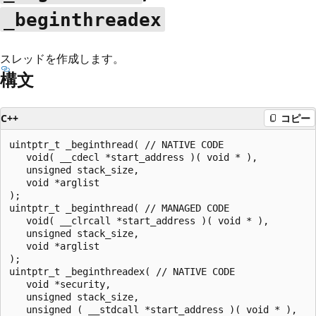
_beginthreadex
スレッドを作成します。
構文
C++
コピー
uintptr_t _beginthread( // NATIVE CODE

   void( __cdecl *start_address )( void * ),

   unsigned stack_size,

   void *arglist

);

uintptr_t _beginthread( // MANAGED CODE

   void( __clrcall *start_address )( void * ),

   unsigned stack_size,

   void *arglist

);

uintptr_t _beginthreadex( // NATIVE CODE

   void *security,

   unsigned stack_size,

   unsigned ( __stdcall *start_address )( void * ),
