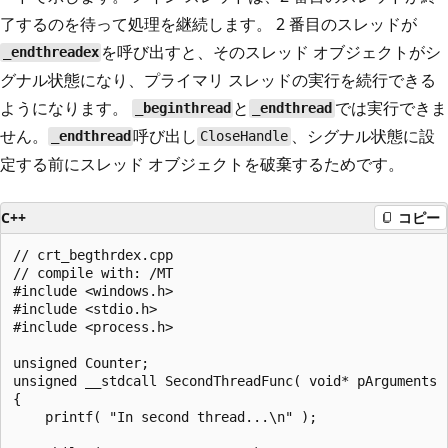
了するのを待って処理を継続します。 2 番目のスレッドが
を呼び出すと、そのスレッド オブジェクトがシ
_endthreadex
グナル状態になり、プライマリ スレッドの実行を続行できる
ようになります。
と
では実行できま
_beginthread
_endthread
せん。
呼び出し
、シグナル状態に設
_endthread
CloseHandle
定する前にスレッド オブジェクトを破棄するためです。
C++
コピー
// crt_begthrdex.cpp

// compile with: /MT

#include <windows.h>

#include <stdio.h>

#include <process.h>

unsigned Counter;

unsigned __stdcall SecondThreadFunc( void* pArguments )
{

    printf( "In second thread...\n" );
