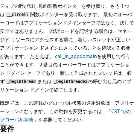
ティブの呼び出し規約関数ポインターを受け取り、もう 1 つ
は
関数ポインターを受け取ります。 最初のオーバ
__clrcall
ーロードはアプリケーションドメインセーフではなく、決して
安全ではありません。
コードを記述する場合は、マネー
/clr
ジド リソースにアクセスする前に、新しいスレッドが正しい
アプリケーション ドメインに入っていることを確認する必要
があります。 たとえば、
call_in_appdomain
を使用して行う
ことができます。 2 番目のオーバーロードはアプリケーショ
ン ドメイン セーフであり、新しく作成されたスレッドは、必
ず
または
の呼び出し元のアプ
_beginthread
_beginthreadex
リケーション ドメインで終了します。
既定では、この関数のグローバル状態の適用対象は、アプリケ
ーションになります。 この動作を変更するには、「
CRT での
グローバル状態
」を参照してください。
要件