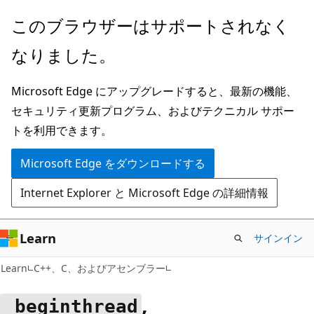
メ
このブラウザーはサポートされなく
イ
なりました。
ン
コ
Microsoft Edge にアップグレードすると、最新の機能、
ン
セキュリティ更新プログラム、およびテクニカル サポー
テ
トを利用できます。
ン
ツ
Microsoft Edge をダウンロードする
に
Internet Explorer と Microsoft Edge の詳細情報
ス
キ
ッ
Learn
サインイン
プ
Learn
C++、C、およびアセンブラー
,
_beginthread