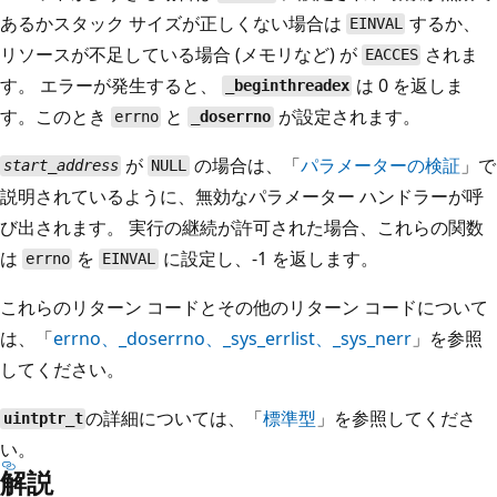
あるかスタック サイズが正しくない場合は
するか、
EINVAL
リソースが不足している場合 (メモリなど) が
されま
EACCES
す。 エラーが発生すると、
は 0 を返しま
_beginthreadex
す。このとき
と
が設定されます。
errno
_doserrno
が
の場合は、「
パラメーターの検証
」で
start_address
NULL
説明されているように、無効なパラメーター ハンドラーが呼
び出されます。 実行の継続が許可された場合、これらの関数
は
を
に設定し、-1 を返します。
errno
EINVAL
これらのリターン コードとその他のリターン コードについて
は、「
errno
、
_doserrno
、
_sys_errlist
、
_sys_nerr
」を参照
してください。
の詳細については、「
標準型
」を参照してくださ
uintptr_t
い。
解説