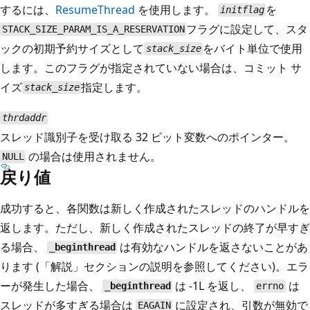
するには、
ResumeThread
を使用します。
を
initflag
フラグに設定して、スタ
STACK_SIZE_PARAM_IS_A_RESERVATION
ックの初期予約サイズとして
をバイト単位で使用
stack_size
します。このフラグが指定されていない場合は、コミット サ
イズ
指定します。
stack_size
thrdaddr
スレッド識別子を受け取る 32 ビット変数へのポインター。
の場合は使用されません。
NULL
戻り値
成功すると、各関数は新しく作成されたスレッドのハンドルを
返します。ただし、新しく作成されたスレッドの終了が早すぎ
る場合、
は有効なハンドルを返さないことがあ
_beginthread
ります (「解説」セクションの説明を参照してください)。エラ
ーが発生した場合、
は -1L を返し、
は
_beginthread
errno
スレッドが多すぎる場合は
に設定され、引数が無効で
EAGAIN