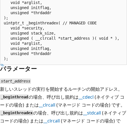
   void *arglist,

   unsigned initflag,

   unsigned *thrdaddr

);

uintptr_t _beginthreadex( // MANAGED CODE

   void *security,

   unsigned stack_size,

   unsigned ( __clrcall *start_address )( void * ),

   void *arglist,

   unsigned initflag,

   unsigned *thrdaddr

パラメーター
start_address
新しいスレッドの実行を開始するルーチンの開始アドレス。
の場合、呼び出し規約は
__cdecl
(ネイティブ コ
_beginthread
ードの場合) または
__clrcall
(マネージド コードの場合) です。
の場合、呼び出し規約は
__stdcall
(ネイティブ
_beginthreadex
コードの場合) または
__clrcall
(マネージド コードの場合) で