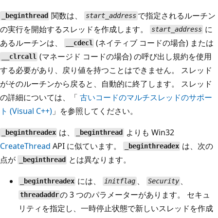
関数は、
で指定されるルーチン
_beginthread
start_address
の実行を開始するスレッドを作成します。
に
start_address
あるルーチンは、
(ネイティブ コードの場合) または
__cdecl
(マネージド コードの場合) の呼び出し規約を使用
__clrcall
する必要があり、戻り値を持つことはできません。 スレッド
がそのルーチンから戻ると、自動的に終了します。 スレッド
の詳細については、「
古いコードのマルチスレッドのサポー
ト (Visual C++)
」を参照してください。
は、
よりも Win32
_beginthreadex
_beginthread
CreateThread
API に似ています。
は、次の
_beginthreadex
点が
とは異なります。
_beginthread
には、
、
、
_beginthreadex
initflag
Security
の 3 つのパラメーターがあります。 セキュ
threadaddr
リティを指定し、一時停止状態で新しいスレッドを作成