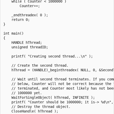
    while ( Counter < 1000000 )

        Counter++;

    _endthreadex( 0 );

    return 0;

}

int main()

{

    HANDLE hThread;

    unsigned threadID;

    printf( "Creating second thread...\n" );

    // Create the second thread.

    hThread = (HANDLE)_beginthreadex( NULL, 0, &SecondT
    // Wait until second thread terminates. If you comm
    // below, Counter will not be correct because the t
    // terminated, and Counter most likely has not been
    // 1000000 yet.

    WaitForSingleObject( hThread, INFINITE );

    printf( "Counter should be 1000000; it is-> %d\n", 
    // Destroy the thread object.

    CloseHandle( hThread );
