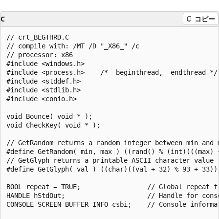
C
コピー
// crt_BEGTHRD.C

// compile with: /MT /D "_X86_" /c

// processor: x86

#include <windows.h>

#include <process.h>    /* _beginthread, _endthread */

#include <stddef.h>

#include <stdlib.h>

#include <conio.h>

void Bounce( void * );

void CheckKey( void * );

// GetRandom returns a random integer between min and m
#define GetRandom( min, max ) ((rand() % (int)(((max) +
// GetGlyph returns a printable ASCII character value

#define GetGlyph( val ) ((char)((val + 32) % 93 + 33))

BOOL repeat = TRUE;                 // Global repeat fl
HANDLE hStdOut;                     // Handle for conso
CONSOLE_SCREEN_BUFFER_INFO csbi;    // Console informat