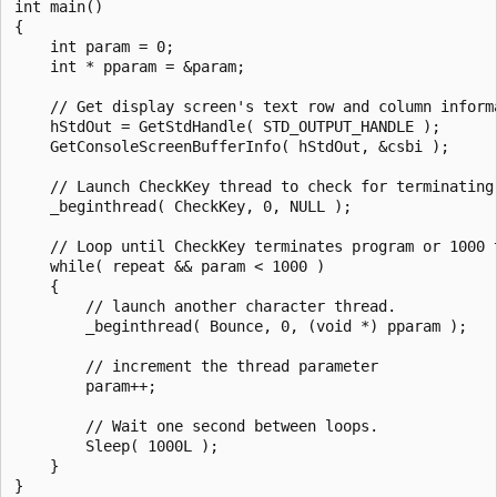
int main()

{

    int param = 0;

    int * pparam = &param;

    // Get display screen's text row and column informa
    hStdOut = GetStdHandle( STD_OUTPUT_HANDLE );

    GetConsoleScreenBufferInfo( hStdOut, &csbi );

    // Launch CheckKey thread to check for terminating 
    _beginthread( CheckKey, 0, NULL );

    // Loop until CheckKey terminates program or 1000 t
    while( repeat && param < 1000 )

    {

        // launch another character thread.

        _beginthread( Bounce, 0, (void *) pparam );

        // increment the thread parameter

        param++;

        // Wait one second between loops.

        Sleep( 1000L );

    }

}
