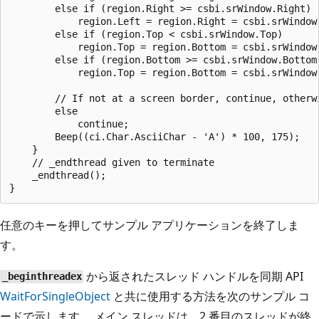
        else if (region.Right >= csbi.srWindow.Right)

            region.Left = region.Right = csbi.srWindow.
        else if (region.Top < csbi.srWindow.Top)

            region.Top = region.Bottom = csbi.srWindow.
        else if (region.Bottom >= csbi.srWindow.Bottom)
            region.Top = region.Bottom = csbi.srWindow.
        // If not at a screen border, continue, otherwi
        else

            continue;

        Beep((ci.Char.AsciiChar - 'A') * 100, 175);

    }

    // _endthread given to terminate

    _endthread();

任意のキーを押してサンプル アプリケーションを終了しま
す。
から返されたスレッド ハンドルを同期 API
_beginthreadex
WaitForSingleObject
と共に使用する方法を次のサンプル コ
ードで示します。 メイン スレッドは、2 番目のスレッドが終