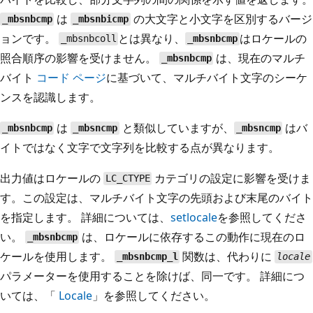
は
の大文字と小文字を区別するバージ
_mbsnbcmp
_mbsnbicmp
ョンです。
とは異なり、
はロケールの
_mbsnbcoll
_mbsnbcmp
照合順序の影響を受けません。
は、現在のマルチ
_mbsnbcmp
バイト
コード ページ
に基づいて、マルチバイト文字のシーケ
ンスを認識します。
は
と類似していますが、
はバ
_mbsnbcmp
_mbsncmp
_mbsncmp
イトではなく文字で文字列を比較する点が異なります。
出力値はロケールの
カテゴリの設定に影響を受けま
LC_CTYPE
す。この設定は、マルチバイト文字の先頭および末尾のバイト
を指定します。 詳細については、
setlocale
を参照してくださ
い。
は、ロケールに依存するこの動作に現在のロ
_mbsnbcmp
ケールを使用します。
関数は、代わりに
_mbsnbcmp_l
locale
パラメーターを使用することを除けば、同一です。 詳細につ
いては、「
Locale
」を参照してください。