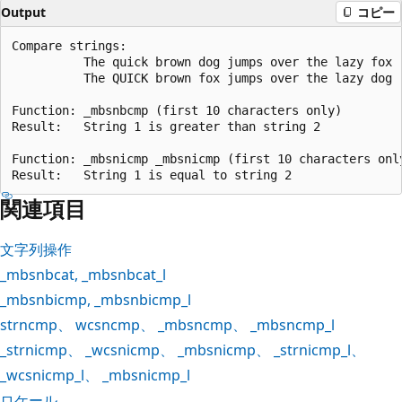
Output
コピー
Compare strings:

          The quick brown dog jumps over the lazy fox

          The QUICK brown fox jumps over the lazy dog

Function: _mbsnbcmp (first 10 characters only)

Result:   String 1 is greater than string 2

Function: _mbsnicmp _mbsnicmp (first 10 characters only
関連項目
文字列操作
_mbsnbcat
,
_mbsnbcat_l
_mbsnbicmp
,
_mbsnbicmp_l
strncmp
、
wcsncmp
、
_mbsncmp
、
_mbsncmp_l
_strnicmp
、
_wcsnicmp
、
_mbsnicmp
、
_strnicmp_l
、
_wcsnicmp_l
、
_mbsnicmp_l
ロケール