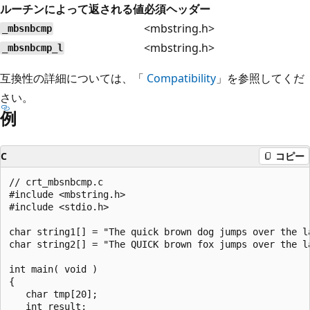
ルーチンによって返される値
必須ヘッダー
<mbstring.h>
_mbsnbcmp
<mbstring.h>
_mbsnbcmp_l
互換性の詳細については、「
Compatibility
」を参照してくだ
さい。
例
C
コピー
// crt_mbsnbcmp.c

#include <mbstring.h>

#include <stdio.h>

char string1[] = "The quick brown dog jumps over the la
char string2[] = "The QUICK brown fox jumps over the la
int main( void )

{

   char tmp[20];

   int result;
