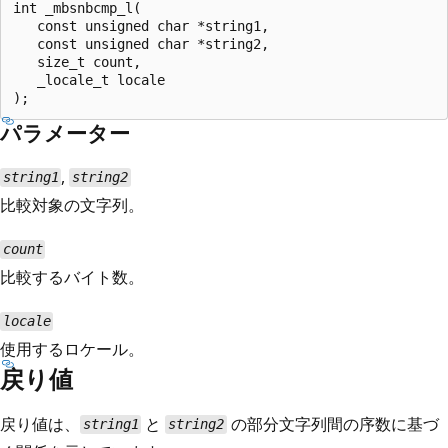
int _mbsnbcmp_l(

   const unsigned char *string1,

   const unsigned char *string2,

   size_t count,

   _locale_t locale

パラメーター
,
string1
string2
比較対象の文字列。
count
比較するバイト数。
locale
使用するロケール。
戻り値
戻り値は、
と
の部分文字列間の序数に基づ
string1
string2