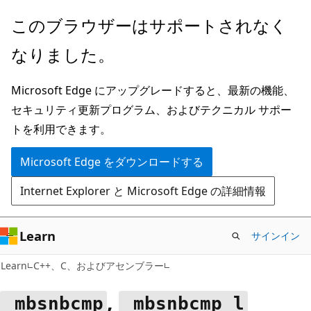
メ
このブラウザーはサポートされなく
イ
なりました。
ン
コ
Microsoft Edge にアップグレードすると、最新の機能、
ン
セキュリティ更新プログラム、およびテクニカル サポー
テ
トを利用できます。
ン
ツ
Microsoft Edge をダウンロードする
に
Internet Explorer と Microsoft Edge の詳細情報
ス
キ
ッ
Learn
サインイン
プ
Learn
C++、C、およびアセンブラー
,
_mbsnbcmp
_mbsnbcmp_l