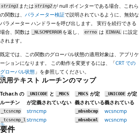
または
が null ポインターである場合、これら
string1
string2
の関数は、
パラメーター検証
で説明されているように、無効な
パラメーター ハンドラーを呼び出します。 実行を続行できる
場合、関数は
を返し、
は
に設定
_NLSCMPERROR
errno
EINVAL
されます。
既定では、この関数のグローバル状態の適用対象は、アプリケ
ーションになります。 この動作を変更するには、「
CRT での
グローバル状態
」を参照してください。
汎用テキスト ルーチンのマップ
Tchar.h の
と
が定
が定
_UNICODE
_MBCS
_MBCS
_UNICODE
ルーチン
が定義されていない
義されている
義されている
strncmp
wcsncmp
_tcsncmp
_mbsnbcmp
strncmp
wcsncmp
_tcsncmp_l
_mbsnbcml
要件