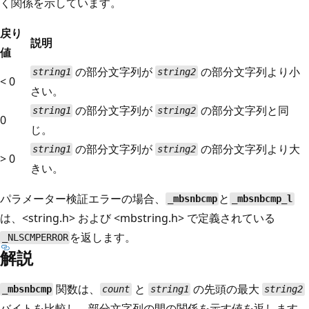
く関係を示しています。
戻り
説明
値
の部分文字列が
の部分文字列より小
string1
string2
< 0
さい。
の部分文字列が
の部分文字列と同
string1
string2
0
じ。
の部分文字列が
の部分文字列より大
string1
string2
> 0
きい。
パラメーター検証エラーの場合、
と
_mbsnbcmp
_mbsnbcmp_l
は、<string.h> および <mbstring.h> で定義されている
を返します。
_NLSCMPERROR
解説
関数は、
と
の先頭の最大
_mbsnbcmp
count
string1
string2
バイトを比較し、部分文字列の間の関係を示す値を返します。