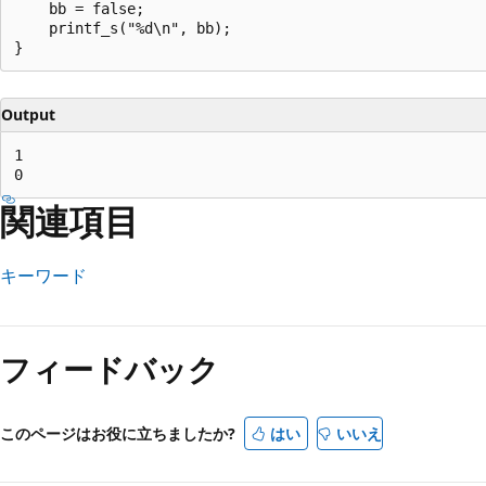
    bb = false;

    printf_s("%d\n", bb);

Output
1

関連項目
キーワード
読
み
フィードバック
取
り
モ
このページはお役に立ちましたか?
はい
いいえ
ー