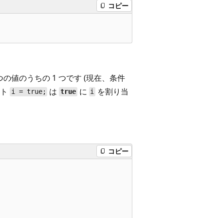
コピー
の値のうちの 1 つです (現在、条件
ント
は
に
を割り当
i = true;
true
i
コピー