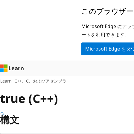
メ
このブラウザー
イ
ン
Microsoft Ed
コ
ートを利用できます。
ン
Microsoft Edge
テ
ン
ツ
Learn
に
Learn
C++、C、およびアセンブラー
ス
キ
true (C++)
ッ
プ
構文