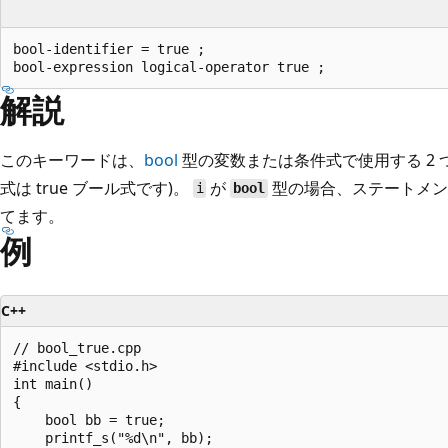
bool-identifier = true ;

解説
このキーワードは、
bool
型の変数または条件式で使用する 2 つ
式は true ブール式です)。
が
型の場合、ステートメ
i
bool
てます。
例
C++
// bool_true.cpp

#include <stdio.h>

int main()

{

    bool bb = true;

    printf_s("%d\n", bb);
