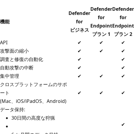
Defender
Defender
Defender
for
for
機能
for
Endpoint
Endpoint
ビジネス
プラン 1
プラン 2
API
✔
✔
✔
攻撃面の縮小
✔
✔
✔
調査と修復の自動化
✔
✔
自動攻撃の中断
✔
✔
集中管理
✔
✔
✔
クロスプラットフォームのサポ
ート
✔
✔
✔
(Mac、iOS/iPadOS、Android)
データ保持:
30日間の高度な狩猟
✔