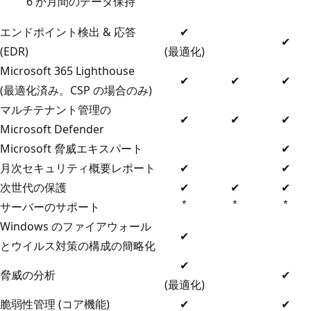
6 か月間のデータ保持
エンドポイント検出 & 応答
✔
✔
(EDR)
(最適化)
Microsoft 365 Lighthouse
✔
✔
✔
(最適化済み。CSP の場合のみ)
マルチテナント管理の
✔
✔
✔
Microsoft Defender
Microsoft 脅威エキスパート
✔
月次セキュリティ概要レポート
✔
✔
次世代の保護
✔
✔
✔
*
*
*
サーバーのサポート
Windows のファイアウォール
✔
とウイルス対策の構成の簡略化
✔
脅威の分析
✔
(最適化)
脆弱性管理 (コア機能)
✔
✔