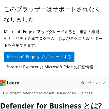
メ
このブラウザーはサポートされなく
イ
なりました。
ン
コ
Microsoft Edge にアップグレードすると、最新の機能、
ン
セキュリティ更新プログラム、およびテクニカル サポー
テ
トを利用できます。
ン
ツ
Microsoft Edge をダウンロードする
に
Internet Explorer と Microsoft Edge の詳細情報
ス
キ
ッ
Learn
サインイン
プ
Microsoft Defender
Microsoft Defender for Business
Defender for Business とは?