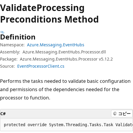
プ
Validate
Processing
Preconditions Method
Definition
Namespace:
Azure.Messaging.EventHubs
Assembly:
Azure.Messaging.EventHubs.Processor.dll
Package:
Azure.Messaging.EventHubs.Processor v5.12.2
Source:
EventProcessorClient.cs
Performs the tasks needed to validate basic configuration
and permissions of the dependencies needed for the
processor to function.
C#
コピー
protected override System.Threading.Tasks.Task Validat