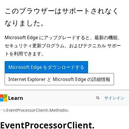
メ
ペ
このブラウザーはサポートされなく
イ
ー
なりました。
ン
ジ
コ
内
Microsoft Edge にアップグレードすると、最新の機能、
ン
ナ
セキュリティ更新プログラム、およびテクニカル サポー
テ
ビ
トを利用できます。
ン
ゲ
ツ
ー
Microsoft Edge をダウンロードする
に
シ
Internet Explorer と Microsoft Edge の詳細情報
ス
ョ
キ
ン
ッ
に
Learn
サインイン
プ
ス
C#
EventProcessorClient
Methods
キ
ッ
Event
Processor
Client.