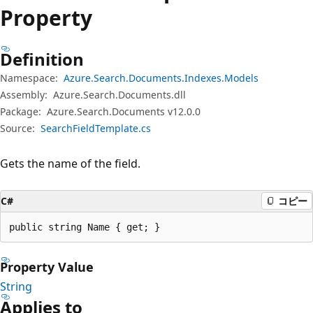
プ
Property
Definition
Namespace:
Azure.Search.Documents.Indexes.Models
Assembly:
Azure.Search.Documents.dll
Package:
Azure.Search.Documents v12.0.0
Source:
SearchFieldTemplate.cs
Gets the name of the field.
C#
コピー
public string Name { get; }
Property Value
String
Applies to