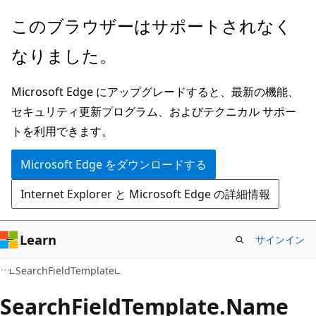
メ
ペ
このブラウザーはサポートされなく
イ
ー
なりました。
ン
ジ
コ
内
Microsoft Edge にアップグレードすると、最新の機能、
ン
ナ
セキュリティ更新プログラム、およびテクニカル サポー
テ
ビ
トを利用できます。
ン
ゲ
ツ
ー
Microsoft Edge をダウンロードする
に
シ
Internet Explorer と Microsoft Edge の詳細情報
ス
ョ
キ
ン
ッ
に
Learn
サインイン
プ
ス
C#
SearchFieldTemplate
キ
ッ
Search
Field
Template.
Name