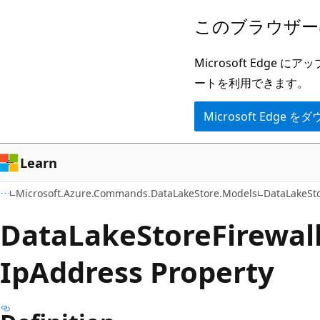
メ
ペ
このブラウザー
イ
ー
ン
ジ
Microsoft Ed
コ
内
ートを利用できます。
ン
ナ
Microsoft Edge
テ
ビ
ン
ゲ
ツ
ー
Learn
に
シ
Microsoft.Azure.Commands.DataLakeStore.Models
DataLakeSto
ス
ョ
キ
ン
Data
Lake
Store
Firewal
ッ
に
IpAddress Property
プ
ス
キ
ッ