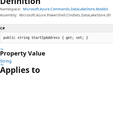
Definition
プ
Namespace:
Microsoft.Azure.Commands.DataLakeStore.Models
Assembly:
Microsoft.Azure.PowerShell.Cmdlets.DataLakeStore.dll
C#
public string StartIpAddress { get; set; }
Property Value
String
Applies to