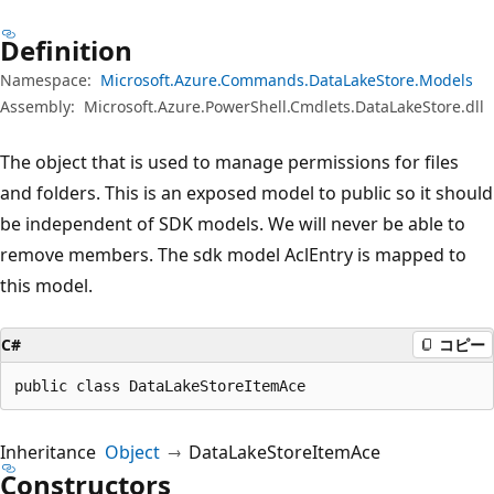
プ
Definition
Namespace:
Microsoft.Azure.Commands.DataLakeStore.Models
Assembly:
Microsoft.Azure.PowerShell.Cmdlets.DataLakeStore.dll
The object that is used to manage permissions for files
and folders. This is an exposed model to public so it should
be independent of SDK models. We will never be able to
remove members. The sdk model AclEntry is mapped to
this model.
C#
コピー
public class DataLakeStoreItemAce
Inheritance
Object
DataLakeStoreItemAce
Constructors