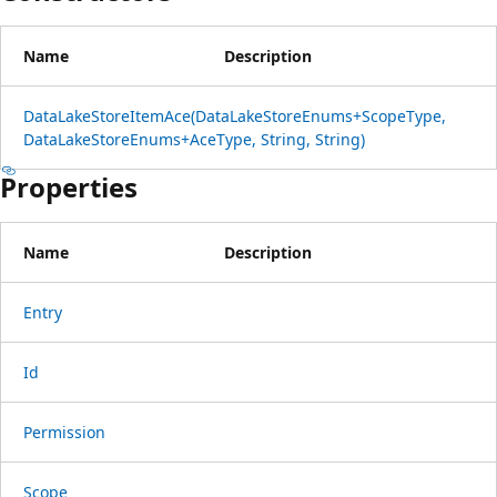
Name
Description
DataLakeStoreItemAce(DataLakeStoreEnums+ScopeType,
DataLakeStoreEnums+AceType, String, String)
Properties
Name
Description
Entry
Id
Permission
Scope