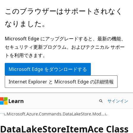
メ
ペ
このブラウザーはサポートされなく
イ
ー
なりました。
ン
ジ
コ
内
Microsoft Edge にアップグレードすると、最新の機能、
ン
ナ
セキュリティ更新プログラム、およびテクニカル サポー
テ
ビ
トを利用できます。
ン
ゲ
ツ
ー
Microsoft Edge をダウンロードする
に
シ
Internet Explorer と Microsoft Edge の詳細情報
ス
ョ
キ
ン
ッ
に
Learn
サインイン
プ
ス
C#
Microsoft.Azure.Commands.DataLakeStore.Models
キ
ッ
Data
Lake
Store
Item
Ace Class