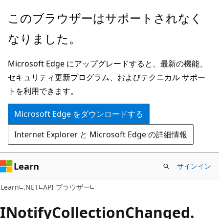
メ
ペ
このブラウザーはサポートされなく
イ
ー
なりました。
ン
ジ
コ
内
Microsoft Edge にアップグレードすると、最新の機能、
ン
ナ
セキュリティ更新プログラム、およびテクニカル サポー
テ
ビ
トを利用できます。
ン
ゲ
ツ
ー
Microsoft Edge をダウンロードする
に
シ
Internet Explorer と Microsoft Edge の詳細情報
ス
ョ
キ
ン
ッ
に
Learn
サインイン
プ
ス
C#
Learn
.NET
API ブラウザー
キ
ッ
INotify
Collection
Changed.