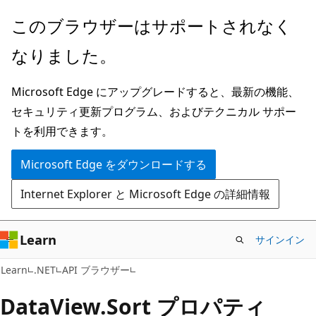
メ
ペ
このブラウザーはサポートされなく
イ
ー
なりました。
ン
ジ
コ
内
Microsoft Edge にアップグレードすると、最新の機能、
ン
ナ
セキュリティ更新プログラム、およびテクニカル サポー
テ
ビ
トを利用できます。
ン
ゲ
ツ
ー
Microsoft Edge をダウンロードする
に
シ
Internet Explorer と Microsoft Edge の詳細情報
ス
ョ
キ
ン
ッ
に
Learn
サインイン
プ
ス
C#
Learn
.NET
API ブラウザー
キ
ッ
Data
View.
Sort プロパティ