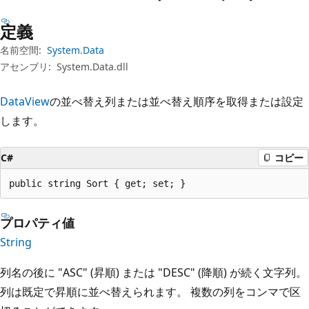
プ
定義
名前空間:
System.Data
アセンブリ:
System.Data.dll
DataView
の並べ替え列または並べ替え順序を取得または設定
します。
C#
コピー
public string Sort { get; set; }
プロパティ値
String
列名の後に "ASC" (昇順) または "DESC" (降順) が続く文字列。
列は既定で昇順に並べ替えられます。 複数の列をコンマで区