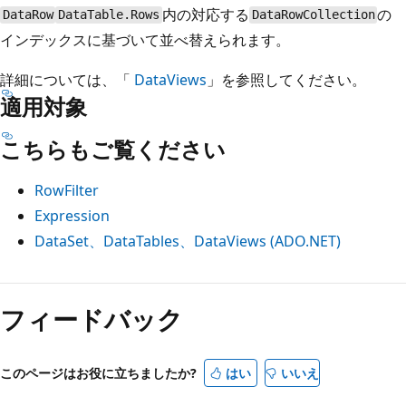
内の対応する
の
DataRow
DataTable.Rows
DataRowCollection
インデックスに基づいて並べ替えられます。
詳細については、「
DataViews
」を参照してください。
適用対象
こちらもご覧ください
RowFilter
Expression
DataSet、DataTables、DataViews (ADO.NET)
読
み
フィードバック
取
り
このページはお役に立ちましたか?
はい
いいえ
モ