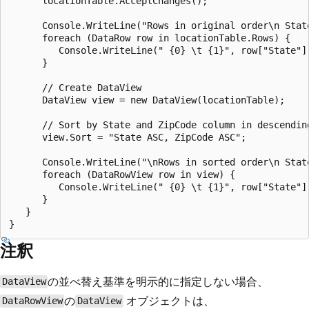
      locationTable.AcceptChanges();

      Console.WriteLine("Rows in original order\n State
      foreach (DataRow row in locationTable.Rows) {

         Console.WriteLine(" {0} \t {1}", row["State"],
      }

      // Create DataView

      DataView view = new DataView(locationTable);

      // Sort by State and ZipCode column in descending
      view.Sort = "State ASC, ZipCode ASC";

      Console.WriteLine("\nRows in sorted order\n State
      foreach (DataRowView row in view) {

         Console.WriteLine(" {0} \t {1}", row["State"],
      }

   }

注釈
の並べ替え基準を明示的に指定しない場合、
DataView
の
オブジェクトは、
DataRowView
DataView