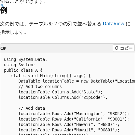
切ることができます。
例
次の例では、テーブルを 2 つの列で並べ替える
DataView
に
指示します。
C#
コピー
using System.Data;

using System;

public class A {

   static void Main(string[] args) {

      DataTable locationTable = new DataTable("Location
      // Add two columns

      locationTable.Columns.Add("State");

      locationTable.Columns.Add("ZipCode");

      // Add data

      locationTable.Rows.Add("Washington", "98052");

      locationTable.Rows.Add("California", "90001");

      locationTable.Rows.Add("Hawaii", "96807");

      locationTable.Rows.Add("Hawaii", "96801");
