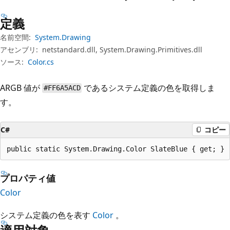
プ
定義
名前空間:
System.Drawing
アセンブリ:
netstandard.dll, System.Drawing.Primitives.dll
ソース:
Color.cs
ARGB 値が
であるシステム定義の色を取得しま
#FF6A5ACD
す。
C#
コピー
public static System.Drawing.Color SlateBlue { get; }
プロパティ値
Color
システム定義の色を表す
Color
。