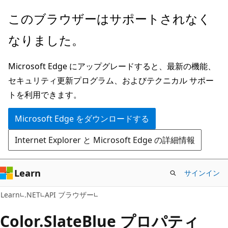
メ
ペ
このブラウザーはサポートされなく
イ
ー
なりました。
ン
ジ
コ
内
Microsoft Edge にアップグレードすると、最新の機能、
ン
ナ
セキュリティ更新プログラム、およびテクニカル サポー
テ
ビ
トを利用できます。
ン
ゲ
ツ
ー
Microsoft Edge をダウンロードする
に
シ
Internet Explorer と Microsoft Edge の詳細情報
ス
ョ
キ
ン
ッ
に
Learn
サインイン
プ
ス
C#
Learn
.NET
API ブラウザー
キ
ッ
Color.
Slate
Blue プロパティ