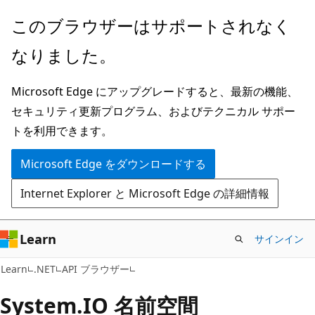
メ
ペ
このブラウザーはサポートされなく
イ
ー
なりました。
ン
ジ
コ
内
Microsoft Edge にアップグレードすると、最新の機能、
ン
ナ
セキュリティ更新プログラム、およびテクニカル サポー
テ
ビ
トを利用できます。
ン
ゲ
ツ
ー
Microsoft Edge をダウンロードする
に
シ
Internet Explorer と Microsoft Edge の詳細情報
ス
ョ
キ
ン
ッ
に
Learn
サインイン
プ
ス
Learn
.NET
API ブラウザー
キ
ッ
System.
IO 名前空間