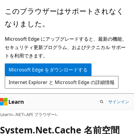
メ
ペ
このブラウザーはサポートされなく
イ
ー
なりました。
ン
ジ
コ
内
Microsoft Edge にアップグレードすると、最新の機能、
ン
ナ
セキュリティ更新プログラム、およびテクニカル サポー
テ
ビ
トを利用できます。
ン
ゲ
ツ
ー
Microsoft Edge をダウンロードする
に
シ
Internet Explorer と Microsoft Edge の詳細情報
ス
ョ
キ
ン
ッ
に
Learn
サインイン
プ
ス
Learn
.NET
API ブラウザー
キ
ッ
System.
Net.
Cache 名前空間