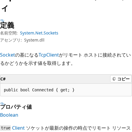
プ
ィ
定義
名前空間:
System.Net.Sockets
アセンブリ:
System.dll
Socket
の基になる
TcpClient
がリモート ホストに接続されてい
るかどうかを示す値を取得します。
C#
コピー
public bool Connected { get; }
プロパティ値
Boolean
Client
ソケットが最新の操作の時点でリモート リソース
true