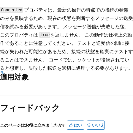
プロパティは、最新の操作の時点での接続の状態
Connected
のみを反映するため、現在の状態を判断するメッセージの送受
信を試みる必要があります。 メッセージ送信が失敗した後、
このプロパティは
を返しません。 この動作は仕様上の動
true
作であることに注意してください。 テストと送受信の間に接
続が失われた可能性があるため、接続の状態を確実にテストす
ることはできません。 コードでは、ソケットが接続されてい
ると想定し、失敗した転送を適切に処理する必要があります。
適用対象
読
み
フィードバック
取
り
モ
このページはお役に立ちましたか?
はい
いいえ
ー