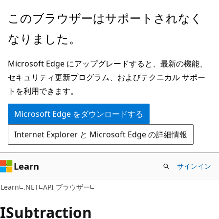
メ
ペ
このブラウザーはサポートされなく
イ
ー
なりました。
ン
ジ
コ
内
Microsoft Edge にアップグレードすると、最新の機能、
ン
ナ
セキュリティ更新プログラム、およびテクニカル サポー
テ
ビ
トを利用できます。
ン
ゲ
ツ
ー
Microsoft Edge をダウンロードする
に
シ
Internet Explorer と Microsoft Edge の詳細情報
ス
ョ
キ
ン
ッ
に
Learn
サインイン
プ
ス
C#
Learn
.NET
API ブラウザー
キ
ッ
ISubtraction