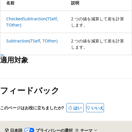
名前
説明
CheckedSubtraction(TSelf,
2 つの値を減算して差を計算
TOther)
します。
Subtraction(TSelf, TOther)
2 つの値を減算して差を計算
します。
適用対象
読
み
フィードバック
取
り
モ
このページはお役に立ちましたか?
はい
いいえ
ー
ド
が
日本語
プライバシーの選択
テーマ