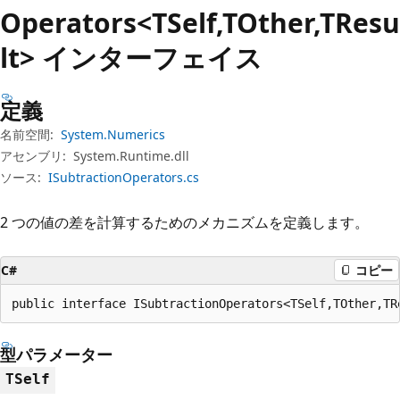
プ
Operators<TSelf,TOther,TResu
lt> インターフェイス
定義
名前空間:
System.Numerics
アセンブリ:
System.Runtime.dll
ソース:
ISubtractionOperators.cs
2 つの値の差を計算するためのメカニズムを定義します。
C#
コピー
public interface ISubtractionOperators<TSelf,TOther,TR
型パラメーター
TSelf