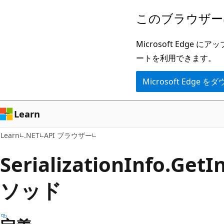
メ
ペ
このブラウザー
イ
ー
ン
ジ
Microsoft Ed
コ
内
ートを利用できます。
ン
ナ
Microsoft Edge
テ
ビ
ン
ゲ
ツ
ー
Learn
に
シ
Learn
.NET
API ブラウザー
ス
ョ
キ
ン
Serialization
Info.
Get
I
ッ
に
ソッド
プ
ス
キ
ッ