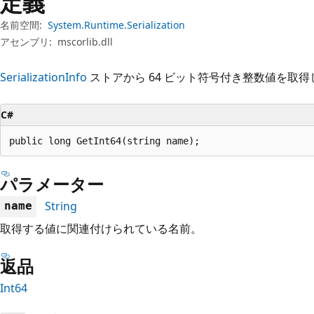
定義
プ
名前空間:
System.Runtime.Serialization
アセンブリ:
mscorlib.dll
SerializationInfo
ストアから 64 ビット符号付き整数値を取得
C#
public long GetInt64(string name);
パラメーター
String
name
取得する値に関連付けられている名前。
返品
Int64