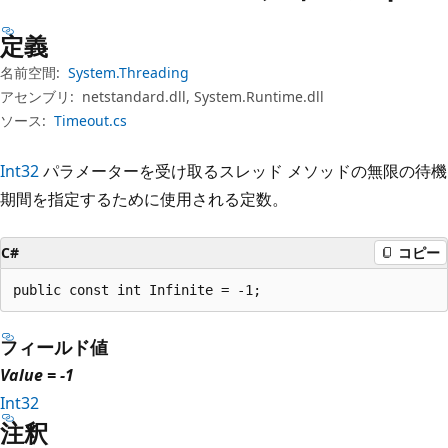
プ
定義
名前空間:
System.Threading
アセンブリ:
netstandard.dll, System.Runtime.dll
ソース:
Timeout.cs
Int32
パラメーターを受け取るスレッド メソッドの無限の待機
期間を指定するために使用される定数。
C#
コピー
public const int Infinite = -1;
フィールド値
Value = -1
Int32
注釈