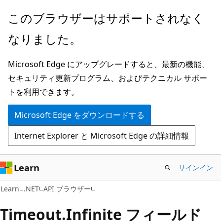
メ
ペ
このブラウザーはサポートされなく
イ
ー
なりました。
ン
ジ
コ
内
Microsoft Edge にアップグレードすると、最新の機能、
ン
ナ
セキュリティ更新プログラム、およびテクニカル サポー
テ
ビ
トを利用できます。
ン
ゲ
ツ
ー
Microsoft Edge をダウンロードする
に
シ
Internet Explorer と Microsoft Edge の詳細情報
ス
ョ
キ
ン
ッ
に
Learn
サインイン
プ
ス
C#
Learn
.NET
API ブラウザー
キ
ッ
Timeout.
Infinite フィールド