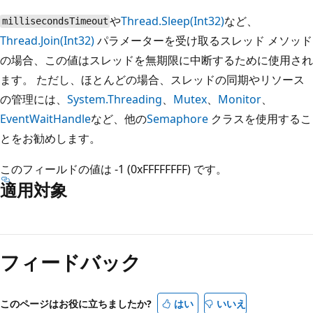
や
Thread.Sleep(Int32)
など、
millisecondsTimeout
Thread.Join(Int32)
パラメーターを受け取るスレッド メソッド
の場合、この値はスレッドを無期限に中断するために使用され
ます。 ただし、ほとんどの場合、スレッドの同期やリソース
の管理には、
System.Threading
、
Mutex
、
Monitor
、
EventWaitHandle
など、他の
Semaphore
クラスを使用するこ
とをお勧めします。
このフィールドの値は -1 (0xFFFFFFFF) です。
適用対象
読
み
フィードバック
取
り
モ
このページはお役に立ちましたか?
はい
いいえ