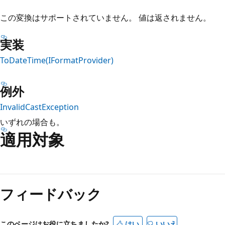
この変換はサポートされていません。 値は返されません。
実装
ToDateTime(IFormatProvider)
例外
InvalidCastException
いずれの場合も。
適用対象
読
み
フィードバック
取
り
モ
このページはお役に立ちましたか?
はい
いいえ