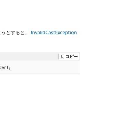
ようとすると、
InvalidCastException
コピー
der);