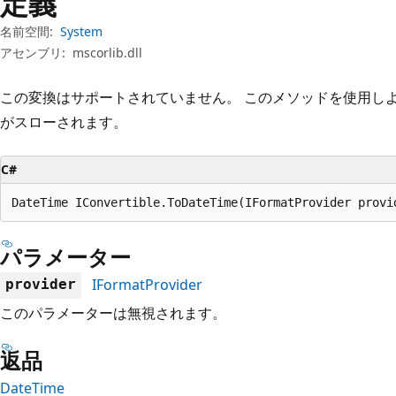
定義
プ
名前空間:
System
アセンブリ:
mscorlib.dll
この変換はサポートされていません。 このメソッドを使用し
がスローされます。
C#
DateTime IConvertible.ToDateTime(IFormatProvider provi
パラメーター
IFormatProvider
provider
このパラメーターは無視されます。
返品
DateTime