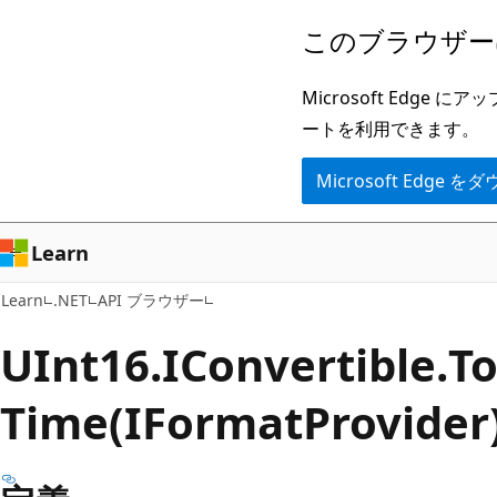
メ
ペ
このブラウザー
イ
ー
ン
ジ
Microsoft Ed
コ
内
ートを利用できます。
ン
ナ
Microsoft Edge
テ
ビ
ン
ゲ
ツ
ー
Learn
に
シ
Learn
.NET
API ブラウザー
ス
ョ
キ
ン
UInt16.IConvertible.
T
ッ
に
Time(IFormatProvid
プ
ス
キ
ッ