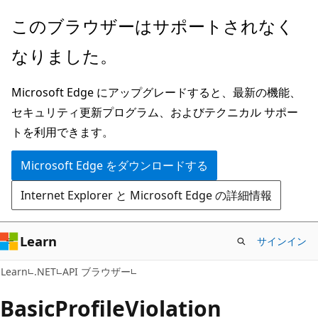
メ
ペ
このブラウザーはサポートされなく
イ
ー
なりました。
ン
ジ
コ
内
Microsoft Edge にアップグレードすると、最新の機能、
ン
ナ
セキュリティ更新プログラム、およびテクニカル サポー
テ
ビ
トを利用できます。
ン
ゲ
ツ
ー
Microsoft Edge をダウンロードする
に
シ
Internet Explorer と Microsoft Edge の詳細情報
ス
ョ
キ
ン
ッ
に
Learn
サインイン
プ
ス
C#
Learn
.NET
API ブラウザー
キ
ッ
Basic
Profile
Violation