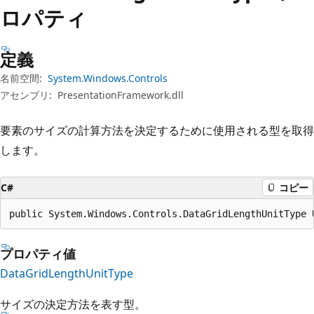
プ
ロパティ
定義
名前空間:
System.Windows.Controls
アセンブリ:
PresentationFramework.dll
要素のサイズの計算方法を決定するために使用される型を取得
します。
C#
コピー
public System.Windows.Controls.DataGridLengthUnitType 
プロパティ値
DataGridLengthUnitType
サイズの決定方法を表す型。