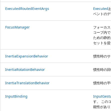
ExecutedRoutedEventArgs
Executed
ベントのデ
FocusManager
フォーカス
コープ内で
ための静的
セットを提
InertiaExpansionBehavior
慣性時のサ
InertiaRotationBehavior
慣性時の回
InertiaTranslationBehavior
慣性時の平
InputBinding
InputGest
す。 この
能性があり