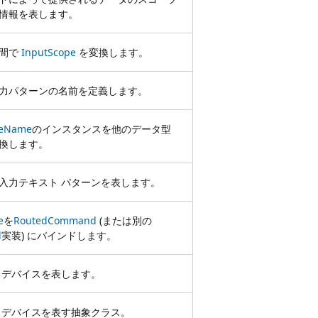
情報を表します。
の間で
InputScope
を変換します。
力パターンの名前を定義します。
peName
のインスタンスを他のデータ型
換します。
入力テキスト パターンを表します。
e
を
RoutedCommand
(または別の
d
実装) にバインドします。
 デバイスを表します。
 デバイスを表す抽象クラス。