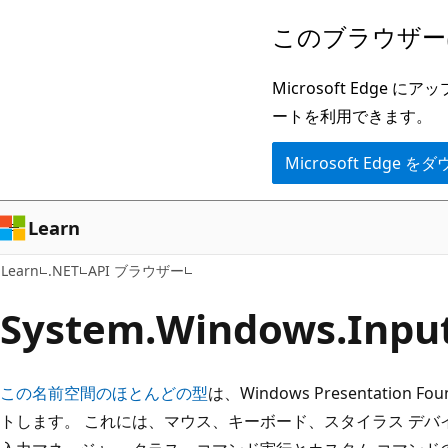
メ
ペ
このブラウザー
イ
ー
ン
ジ
Microsoft Ed
コ
内
ートを利用できます。
ン
ナ
Microsoft Edge
テ
ビ
ン
ゲ
ツ
ー
Learn
に
シ
Learn
.NET
API ブラウザー
ス
ョ
キ
ン
System.
Windows.
Inp
ッ
に
プ
ス
この名前空間のほとんどの型
は、Windows Presentation 
キ
トします。 これには、マウス、キーボード、スタイラス デ
ッ