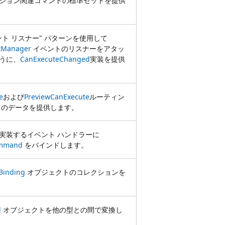
ション関連コマンドの標準セットを提供
ント リスナー" パターンを使用して
tManager
イベントのリスナーをアタッ
うに、
CanExecuteChanged
実装を提供
e
および
PreviewCanExecute
ルーティン
トのデータを提供します。
実装するイベント ハンドラーに
mmand
をバインドします。
inding
オブジェクトのコレクションを
d
オブジェクトを他の型との間で変換し