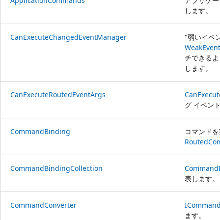
ApplicationCommands
アプリケー
します。
CanExecuteChangedEventManager
"弱いイベ
WeakEven
チできるよ
します。
CanExecuteRoutedEventArgs
CanExecut
グ イベン
CommandBinding
コマンドを
RoutedCo
CommandBindingCollection
CommandB
表します。
CommandConverter
IComman
ます。