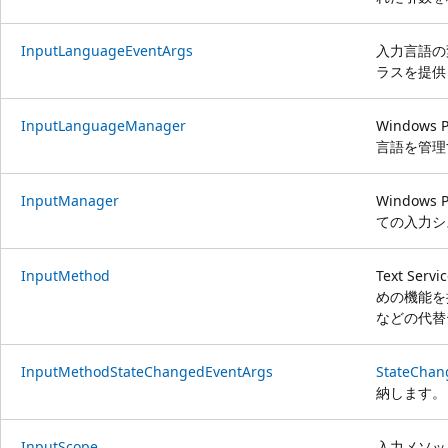
InputLanguageEventArgs
入力言語の
ラスを提供
InputLanguageManager
Windows P
言語を管理
InputManager
Windows P
ての入力シ
InputMethod
Text Se
めの機能を
などの代替
InputMethodStateChangedEventArgs
StateChan
納します。
InputScope
入力メソッ