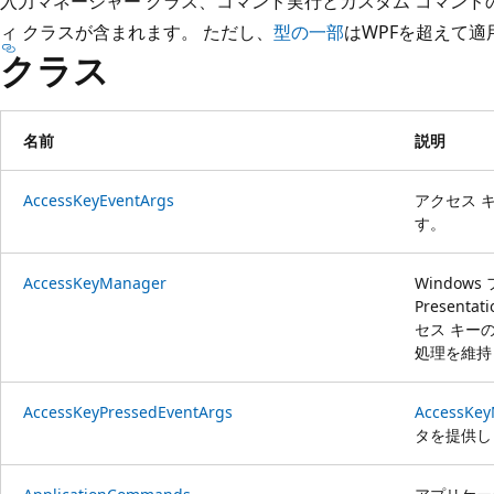
入力マネージャー クラス、コマンド実行とカスタム コマン
プ
ィ クラスが含まれます。 ただし、
型の一部
はWPFを超えて適
クラス
名前
説明
AccessKeyEventArgs
アクセス 
す。
AccessKeyManager
Windows
Presenta
セス キー
処理を維持
AccessKeyPressedEventArgs
AccessKe
タを提供し