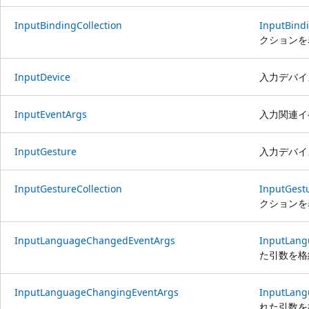
InputBindingCollection
InputBind
クションを
InputDevice
入力デバイ
InputEventArgs
入力関連イ
InputGesture
入力デバイ
InputGestureCollection
InputGest
クションを
InputLanguageChangedEventArgs
InputLan
た引数を格
InputLanguageChangingEventArgs
InputLan
れた引数を