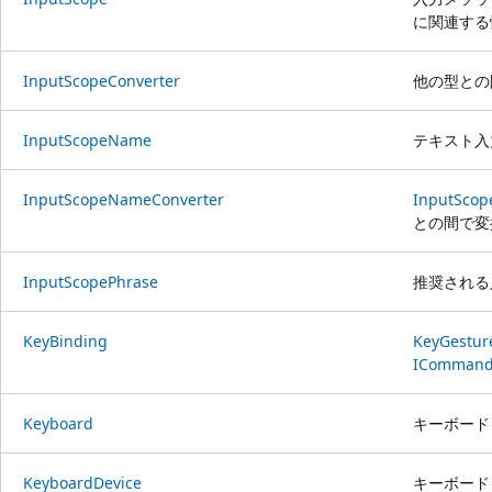
に関連する
InputScopeConverter
他の型と
InputScopeName
テキスト入
InputScopeNameConverter
InputSco
との間で変
InputScopePhrase
推奨される
KeyBinding
KeyGestur
IComman
Keyboard
キーボード
KeyboardDevice
キーボード